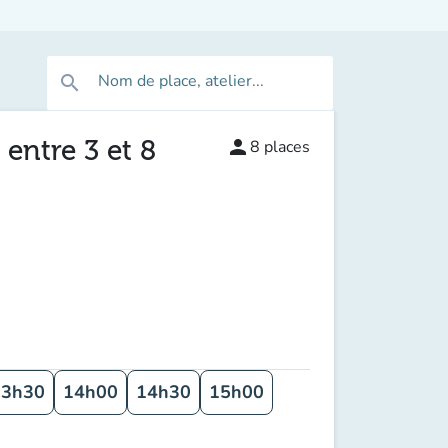
Nom de place, atelier...
search
 entre 3 et 8
person
8
places
13h30
14h00
14h30
15h00