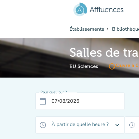
Aller au contenu principal
Établissements
Bibliothèque
Salles de tra
access_time
Ouvre à 0
BU Sciences
Pour quel jour ?
calendar_today
À partir de quelle heure ?
access_time
expand_more
history_toggle_off