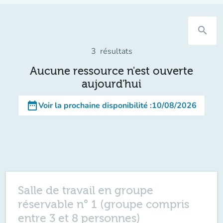
search
3
résultats
Aucune ressource n'est ouverte
aujourd'hui
date_range
Voir la prochaine disponibilité
:
10/08/2026
Salle de travail en groupe
réservable n° 1 (groupe compris
entre 3 et 8 personnes)