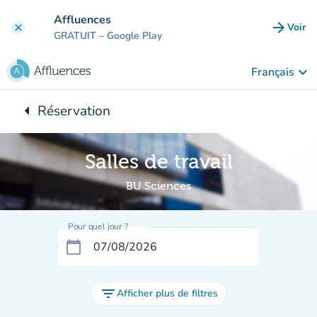
Aller au contenu principal
Affluences
arrow_forward
Voir
clear
(nouve
GRATUIT
– Google Play
keyboard_arrow_down
Français
arrow_left
Réservation
Retour à :
Salles de travail
BU Sciences
Pour quel jour ?
calendar_today
filter_list
Afficher plus de filtres