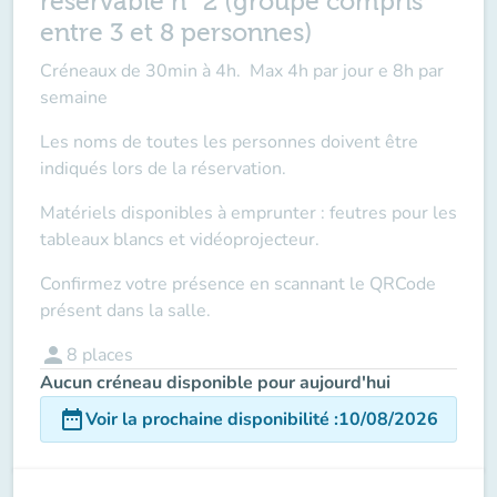
réservable n° 2 (groupe compris
entre 3 et 8 personnes)
Créneaux de 30min à 4h. Max 4h par jour e 8h par
semaine
Les noms de toutes les personnes doivent être
indiqués lors de la réservation.
Matériels disponibles à emprunter : feutres pour les
tableaux blancs et vidéoprojecteur.
Confirmez votre présence en scannant le QRCode
présent dans la salle.
person
8
places
Aucun créneau disponible pour aujourd'hui
date_range
Voir la prochaine disponibilité
:
10/08/2026