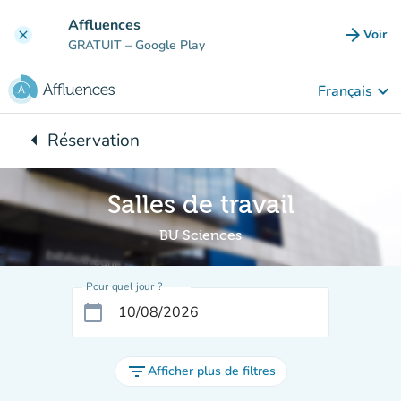
Aller au contenu principal
Affluences
arrow_forward
Voir
clear
(nouve
GRATUIT
– Google Play
keyboard_arrow_down
Français
arrow_left
Réservation
Retour à :
Salles de travail
BU Sciences
Pour quel jour ?
calendar_today
filter_list
Afficher plus de filtres