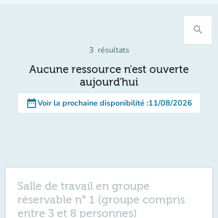
search
3
résultats
Aucune ressource n'est ouverte
aujourd'hui
date_range
Voir la prochaine disponibilité
:
11/08/2026
Salle de travail en groupe
réservable n° 1 (groupe compris
entre 3 et 8 personnes)