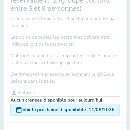
réservable n° 2 (groupe compris
entre 3 et 8 personnes)
Créneaux de 30min à 4h. Max 4h par jour e 8h par
semaine
Les noms de toutes les personnes doivent être
indiqués lors de la réservation.
Matériels disponibles à emprunter : feutres pour les
tableaux blancs et vidéoprojecteur.
Confirmez votre présence en scannant le QRCode
présent dans la salle.
person
8
places
Aucun créneau disponible pour aujourd'hui
date_range
Voir la prochaine disponibilité
:
11/08/2026