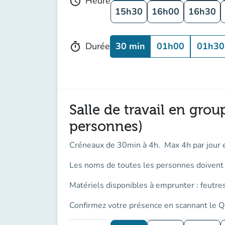
Heure
schedule
15h30
16h00
16h30
30 min
01h00
01h30
Durée
timer
Salle de travail en grou
personnes)
Créneaux de 30min à 4h. Max 4h par jour 
Les noms de toutes les personnes doivent ê
Matériels disponibles à emprunter : feutres
Confirmez votre présence en scannant le Q