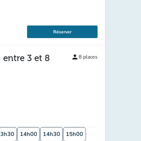
Réserver
 entre 3 et 8
person
8
places
13h30
14h00
14h30
15h00