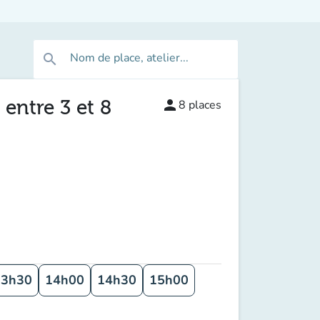
Nom de place, atelier...
search
 entre 3 et 8
person
8
places
13h30
14h00
14h30
15h00