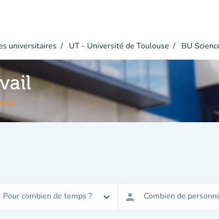
s universitaires
UT - Université de Toulouse
BU Scienc
vail
9:00
Pour combien de temps ?
Combien de personne
expand_more
person