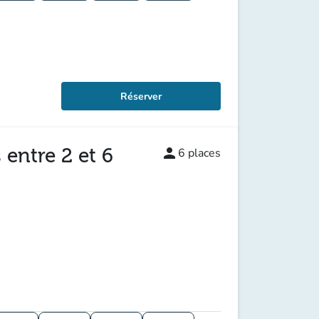
Réserver
 entre 2 et 6
person
6
places