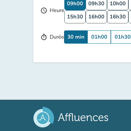
09h00
09h30
10h00
Heure
schedule
15h30
16h00
16h30
30 min
01h00
01h30
Durée
timer