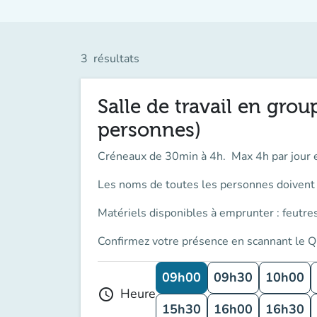
3
résultats
Salle de travail en grou
personnes)
Créneaux de 30min à 4h. Max 4h par jour 
Les noms de toutes les personnes doivent ê
Matériels disponibles à emprunter : feutres
Confirmez votre présence en scannant le Q
09h00
09h30
10h00
Heure
schedule
15h30
16h00
16h30