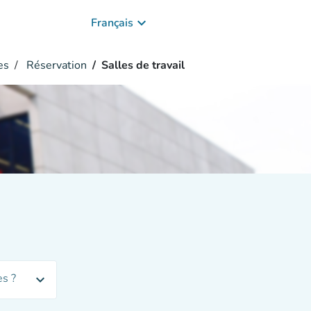
keyboard_arrow_down
Français
es
Réservation
Salles de travail
s ?
expand_more