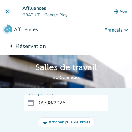
Aller au contenu principal
Affluences
arrow_forward
Voir
clear
(nouve
GRATUIT
– Google Play
keyboard_arrow_down
Français
arrow_left
Réservation
Retour à :
Salles de travail
BU Sciences
Pour quel jour ?
calendar_today
filter_list
Afficher plus de filtres