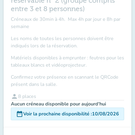
réservable n° 2 (groupe compris
entre 3 et 8 personnes)
Créneaux de 30min à 4h. Max 4h par jour e 8h par
semaine
Les noms de toutes les personnes doivent être
indiqués lors de la réservation.
Matériels disponibles à emprunter : feutres pour les
tableaux blancs et vidéoprojecteur.
Confirmez votre présence en scannant le QRCode
présent dans la salle.
person
8
places
Aucun créneau disponible pour aujourd'hui
date_range
Voir la prochaine disponibilité
:
10/08/2026