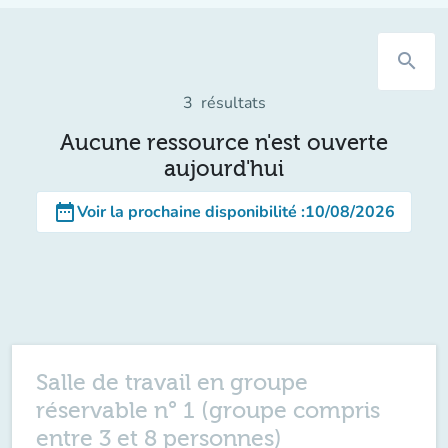
search
3
résultats
Aucune ressource n'est ouverte
aujourd'hui
date_range
Voir la prochaine disponibilité
:
10/08/2026
Salle de travail en groupe
réservable n° 1 (groupe compris
entre 3 et 8 personnes)