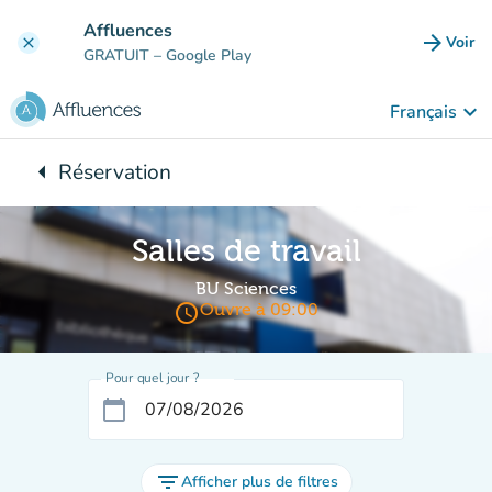
Aller au contenu principal
Affluences
arrow_forward
Voir
clear
(nouve
GRATUIT
– Google Play
keyboard_arrow_down
Français
arrow_left
Réservation
Retour à :
Salles de travail
BU Sciences
access_time
Ouvre à 09:00
Pour quel jour ?
calendar_today
filter_list
Afficher plus de filtres