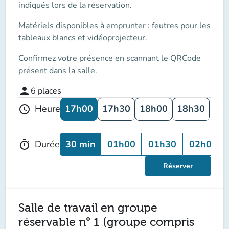
indiqués lors de la réservation.
Matériels disponibles à emprunter : feutres pour les
tableaux blancs et vidéoprojecteur.
Confirmez votre présence en scannant le QRCode
présent dans la salle.
person
6
places
17h00
17h30
18h00
18h30
Heure
schedule
30 min
01h00
01h30
02h00
Durée
timer
Réserver
Salle de travail en groupe
réservable n° 1 (groupe compris