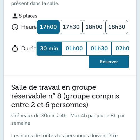
présent dans la salle.
person
8
places
17h00
17h30
18h00
18h30
Heure
schedule
30 min
01h00
01h30
02h00
Durée
timer
Réserver
Salle de travail en groupe
réservable n° 8 (groupe compris
entre 2 et 6 personnes)
Créneaux de 30min à 4h. Max 4h par jour e 8h par
semaine
Les noms de toutes les personnes doivent être