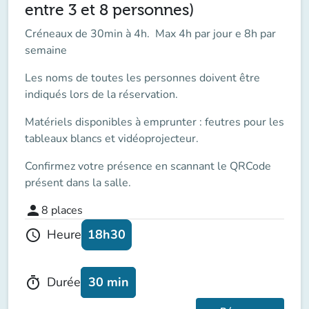
entre 3 et 8 personnes)
Créneaux de 30min à 4h. Max 4h par jour e 8h par
semaine
Les noms de toutes les personnes doivent être
indiqués lors de la réservation.
Matériels disponibles à emprunter : feutres pour les
tableaux blancs et vidéoprojecteur.
Confirmez votre présence en scannant le QRCode
présent dans la salle.
person
8
places
18h30
Heure
schedule
30 min
Durée
timer