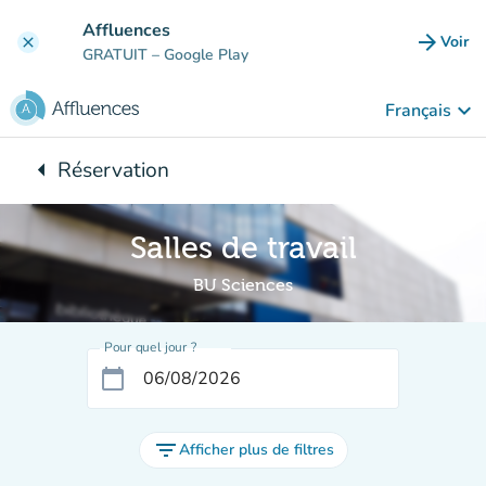
Aller au contenu principal
Affluences
arrow_forward
Voir
clear
(nouve
GRATUIT
– Google Play
keyboard_arrow_down
Français
arrow_left
Réservation
Retour à :
Salles de travail
BU Sciences
Pour quel jour ?
calendar_today
filter_list
Afficher plus de filtres