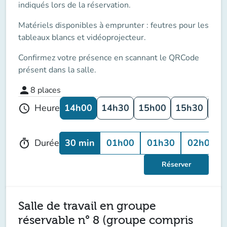
indiqués lors de la réservation.
Matériels disponibles à emprunter : feutres pour les
tableaux blancs et vidéoprojecteur.
Confirmez votre présence en scannant le QRCode
présent dans la salle.
person
8
places
14h00
14h30
15h00
15h30
16
Heure
schedule
30 min
01h00
01h30
02h00
Durée
timer
Réserver
Salle de travail en groupe
réservable n° 8 (groupe compris