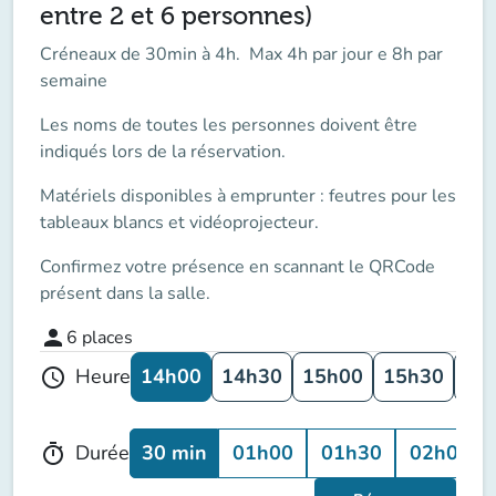
entre 2 et 6 personnes)
Créneaux de 30min à 4h. Max 4h par jour e 8h par
semaine
Les noms de toutes les personnes doivent être
indiqués lors de la réservation.
Matériels disponibles à emprunter : feutres pour les
tableaux blancs et vidéoprojecteur.
Confirmez votre présence en scannant le QRCode
présent dans la salle.
person
6
places
14h00
14h30
15h00
15h30
16
Heure
schedule
30 min
01h00
01h30
02h00
Durée
timer