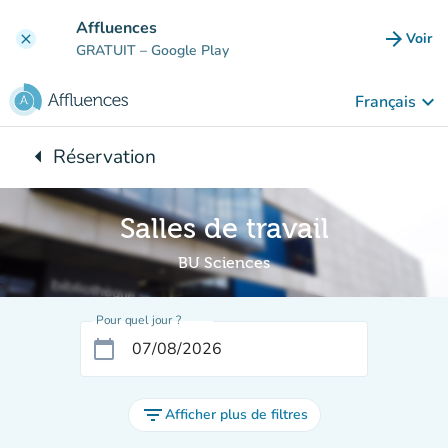
Aller au contenu principal
Affluences
arrow_forward
Voir
clear
(nouve
GRATUIT
– Google Play
keyboard_arrow_down
Français
arrow_left
Réservation
Retour à :
Salles de travail
BU Sciences
Pour quel jour ?
calendar_today
filter_list
Afficher plus de filtres