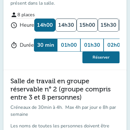
présent dans la salle.
person
8
places
14h00
14h30
15h00
15h30
16
Heure
schedule
30 min
01h00
01h30
02h00
Durée
timer
Réserver
Salle de travail en groupe
réservable n° 2 (groupe compris
entre 3 et 8 personnes)
Créneaux de 30min à 4h. Max 4h par jour e 8h par
semaine
Les noms de toutes les personnes doivent être