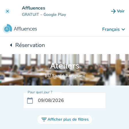
Aller au contenu principal
Affluences
arrow_forward
Voir
clear
(nouve
GRATUIT
– Google Play
keyboard_arrow_down
Français
arrow_left
Réservation
Retour à :
Ateliers
BU Santé Rangueil
Pour quel jour ?
calendar_today
filter_list
Afficher plus de filtres