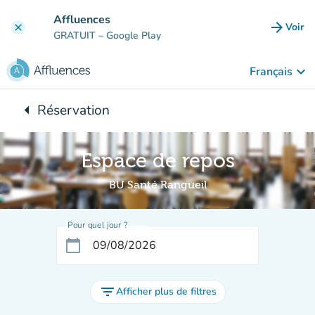
Aller au contenu principal
Affluences
arrow_forward
Voir
clear
(nouve
GRATUIT
– Google Play
keyboard_arrow_down
Français
arrow_left
Réservation
Retour à :
Espace de repos
BU Santé Rangueil
Pour quel jour ?
calendar_today
filter_list
Afficher plus de filtres