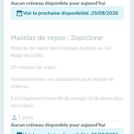
Aucun créneau disponible pour aujourd'hui
date_range
Voir la prochaine disponibilité
:
25/08/2026
Matelas de repos : Zopiclone
Matelas de repos dans l'espace matelas au 1er
étage de la BU.
30 minutes de repos.
Veuillez enlever vos chaussures pour utiliser ce
matelas.
Il est également interdit de manger et de boire dans
cet espace.
person
1
place
Aucun créneau disponible pour aujourd'hui