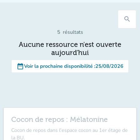
search
5
résultats
Aucune ressource n'est ouverte
aujourd'hui
date_range
Voir la prochaine disponibilité
:
25/08/2026
Cocon de repos : Mélatonine
Cocon de repos dans l'espace cocon au 1er étage de
la BU.