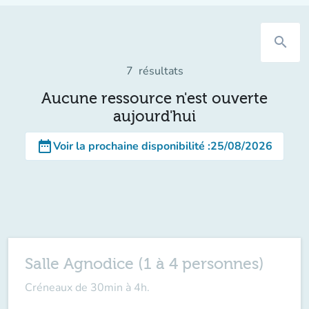
search
7
résultats
Aucune ressource n'est ouverte
aujourd'hui
date_range
Voir la prochaine disponibilité
:
25/08/2026
Salle Agnodice (1 à 4 personnes)
Créneaux de 30min à 4h.