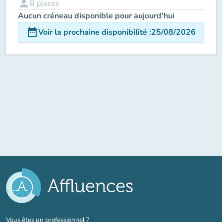
person
8
places
Aucun créneau disponible pour aujourd'hui
date_range
Voir la prochaine disponibilité
:
25/08/2026
(nouvel onglet)
Vous êtes un professionnel ?