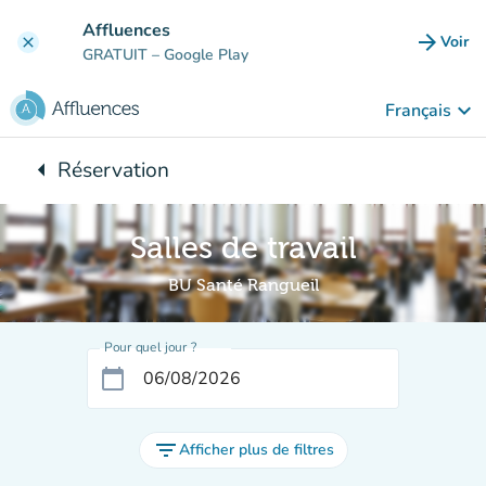
Aller au contenu principal
Affluences
arrow_forward
Voir
clear
(nouve
GRATUIT
– Google Play
keyboard_arrow_down
Français
arrow_left
Réservation
Retour à :
Salles de travail
BU Santé Rangueil
Pour quel jour ?
calendar_today
filter_list
Afficher plus de filtres