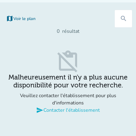
map
search
Voir le plan
(nouvel onglet)
0
résultat
content_paste_off
Malheureusement il n'y a plus aucune
disponibilité pour votre recherche.
Veuillez contacter l'établissement pour plus
d'informations
send
Contacter l'établissement