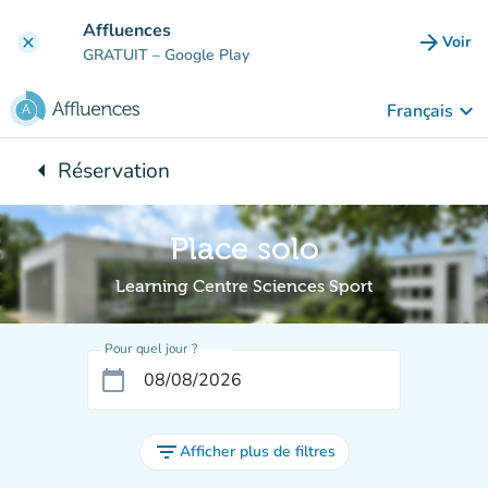
Aller au contenu principal
Affluences
arrow_forward
Voir
clear
(nouve
GRATUIT
– Google Play
keyboard_arrow_down
Français
arrow_left
Réservation
Retour à :
Place solo
Learning Centre Sciences Sport
Pour quel jour ?
calendar_today
filter_list
Afficher plus de filtres