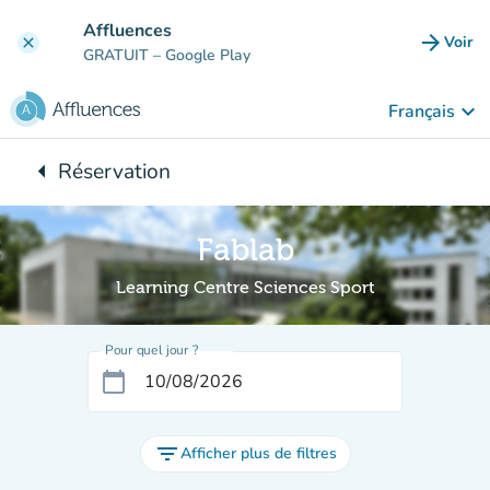
Aller au contenu principal
Affluences
arrow_forward
Voir
clear
(nouve
GRATUIT
– Google Play
keyboard_arrow_down
Français
arrow_left
Réservation
Retour à :
Fablab
Learning Centre Sciences Sport
Pour quel jour ?
calendar_today
filter_list
Afficher plus de filtres