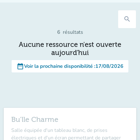
search
6
résultats
Aucune ressource n'est ouverte
aujourd'hui
date_range
Voir la prochaine disponibilité
:
17/08/2026
Bu'lle Charme
Salle équipée d'un tableau blanc, de prises
électriques et d'un écran permettant de partager