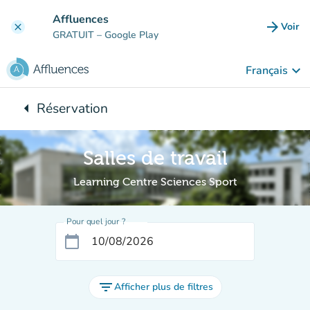
Aller au contenu principal
Affluences
arrow_forward
Voir
clear
(nouve
GRATUIT
– Google Play
keyboard_arrow_down
Français
arrow_left
Réservation
Retour à :
Salles de travail
Learning Centre Sciences Sport
Pour quel jour ?
calendar_today
filter_list
Afficher plus de filtres