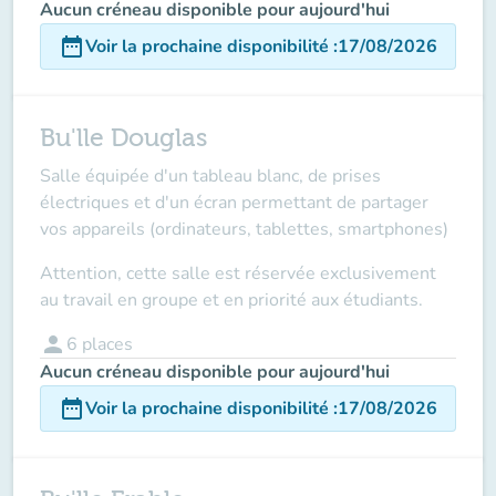
Aucun créneau disponible pour aujourd'hui
date_range
Voir la prochaine disponibilité
:
17/08/2026
Bu'lle Douglas
Salle équipée d'un tableau blanc, de prises
électriques et d'un écran permettant de partager
vos appareils (ordinateurs, tablettes, smartphones)
Attention, cette salle est réservée
exclusivement
au travail en groupe et en priorité aux étudiants.
person
6
places
Aucun créneau disponible pour aujourd'hui
date_range
Voir la prochaine disponibilité
:
17/08/2026