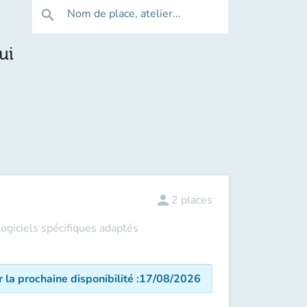
Nom de place, atelier...
search
ui
person
2
places
ogiciels spécifiques adaptés
r la prochaine disponibilité
:
17/08/2026