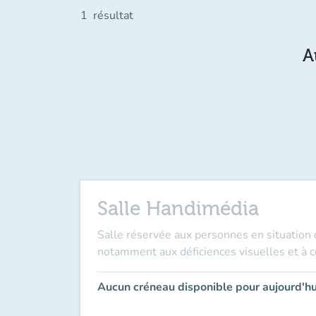
1
résultat
A
Salle Handimédia
Salle réservée aux personnes en situation 
notamment aux déficiences visuelles et à c
Aucun créneau disponible pour aujourd'hu