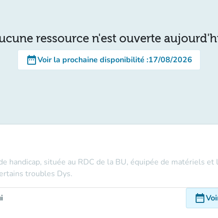
ucune ressource n'est ouverte aujourd'h
date_range
Voir la prochaine disponibilité
:
17/08/2026
de handicap, située au RDC de la BU, équipée de matériels et l
ertains troubles Dys.
date_range
i
Voi