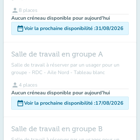
person
8
places
Aucun créneau disponible pour aujourd'hui
date_range
Voir la prochaine disponibilité
:
31/08/2026
Salle de travail en groupe A
Salle de travail à réserver par un usager pour un
groupe - RDC - Aile Nord - Tableau blanc
person
4
places
Aucun créneau disponible pour aujourd'hui
date_range
Voir la prochaine disponibilité
:
17/08/2026
Salle de travail en groupe B
Salle de travail à réserver par un usager pour un