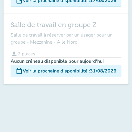
date_range
Voir la prochaine disponibilité
:
17/08/2026
Salle de travail en groupe Z
Salle de travail à réserver par un usager pour un
groupe - Mezzanine - Aile Nord
person
2
places
Aucun créneau disponible pour aujourd'hui
date_range
Voir la prochaine disponibilité
:
31/08/2026