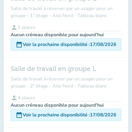
Salle de travail à réserver par un usager pour un
groupe - 1° étage - Aile Nord - Tableau blanc
person
5
places
Aucun créneau disponible pour aujourd'hui
date_range
Voir la prochaine disponibilité
:
17/08/2026
Salle de travail en groupe L
Salle de travail à réserver par un usager pour un
groupe - 2° étage - Aile Nord - Tableau blanc
person
4
places
Aucun créneau disponible pour aujourd'hui
date_range
Voir la prochaine disponibilité
:
17/08/2026