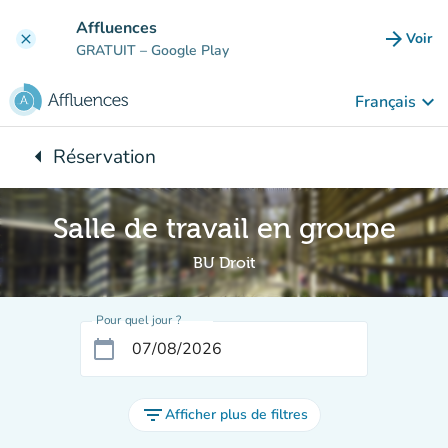
Aller au contenu principal
Affluences
arrow_forward
Voir
clear
(nouve
GRATUIT
– Google Play
keyboard_arrow_down
Français
arrow_left
Réservation
Retour à :
Salle de travail en groupe
BU Droit
Pour quel jour ?
calendar_today
filter_list
Afficher plus de filtres