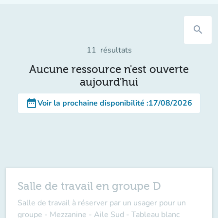
search
11
résultats
Aucune ressource n'est ouverte
aujourd'hui
date_range
Voir la prochaine disponibilité
:
17/08/2026
Salle de travail en groupe D
Salle de travail à réserver par un usager pour un
groupe - Mezzanine - Aile Sud - Tableau blanc