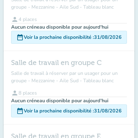
groupe - Mezzanine - Aile Sud - Tableau blanc
person
4
places
Aucun créneau disponible pour aujourd'hui
date_range
Voir la prochaine disponibilité
:
31/08/2026
Salle de travail en groupe C
Salle de travail à réserver par un usager pour un
groupe - Mezzanine - Aile Sud - Tableau blanc
person
8
places
Aucun créneau disponible pour aujourd'hui
date_range
Voir la prochaine disponibilité
:
31/08/2026
Salle de travail en groupe E