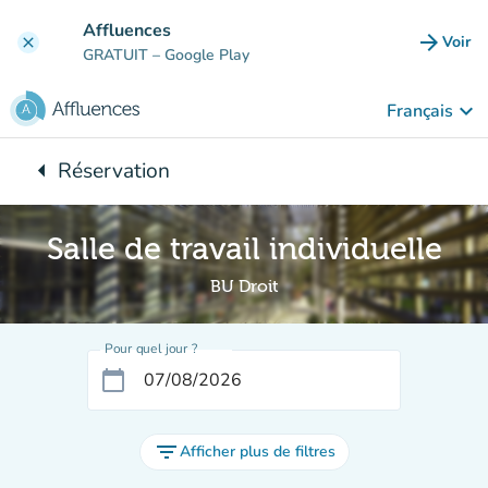
Aller au contenu principal
Affluences
arrow_forward
Voir
clear
(nouve
GRATUIT
– Google Play
keyboard_arrow_down
Français
arrow_left
Réservation
Retour à :
Salle de travail individuelle
BU Droit
Pour quel jour ?
calendar_today
filter_list
Afficher plus de filtres