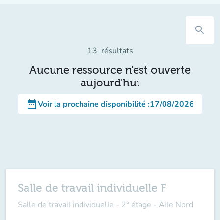
search
13
résultats
Aucune ressource n'est ouverte
aujourd'hui
date_range
Voir la prochaine disponibilité
:
17/08/2026
Salle de travail individuelle F
Salle de travail individuelle - 2° étage - Aile Nord