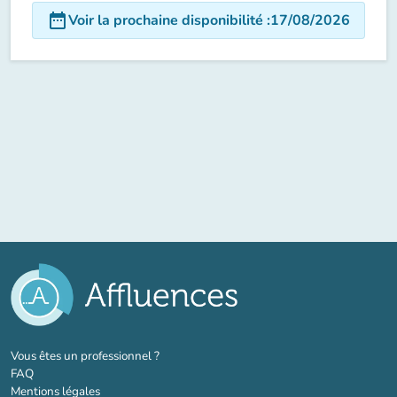
date_range
Voir la prochaine disponibilité
:
17/08/2026
(nouvel onglet)
Vous êtes un professionnel ?
FAQ
Mentions légales