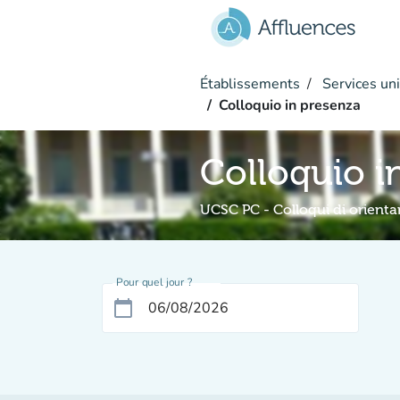
Aller au contenu principal
Établissements
Services uni
Colloquio in presenza
Colloquio i
UCSC PC - Colloqui di orient
Pour quel jour ?
calendar_today