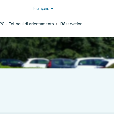
keyboard_arrow_down
Français
 - Colloqui di orientamento
Réservation