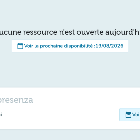
ucune ressource n'est ouverte aujourd'h
date_range
Voir la prochaine disponibilité
:
19/08/2026
presenza
date_range
i
Voi