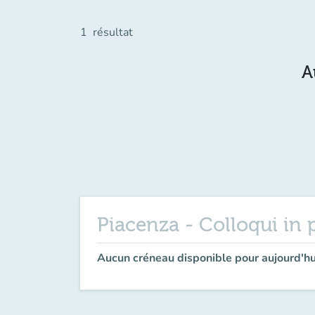
1
résultat
A
Piacenza - Colloqui in 
Aucun créneau disponible pour aujourd'hu