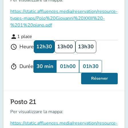
https://static.affluences.media/reservation/resource-
types-maps/Polo%20Giovanni%20XXIII%20-
%201%20piano.pdf
person
1
place
12h30
13h00
13h30
Heure
schedule
30 min
01h00
01h30
Durée
timer
Réserver
Posto 21
Per visualizzare la mappa:
https://static.affluences.media/reservation/resource-