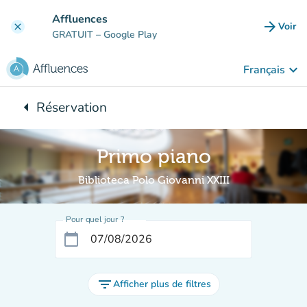
Aller au contenu principal
Affluences
arrow_forward
Voir
clear
(nouve
GRATUIT
– Google Play
keyboard_arrow_down
Français
arrow_left
Réservation
Retour à :
Primo piano
Biblioteca Polo Giovanni XXIII
Pour quel jour ?
calendar_today
filter_list
Afficher plus de filtres