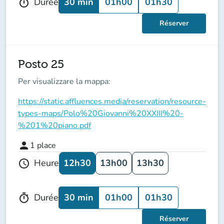
30 min
01h00
01h30
Durée
timer
Réserver
Posto 25
Per visualizzare la mappa:
https://static.affluences.media/reservation/resource-
types-maps/Polo%20Giovanni%20XXIII%20-
%201%20piano.pdf
person
1
place
12h30
13h00
13h30
Heure
schedule
30 min
01h00
01h30
Durée
timer
Réserver