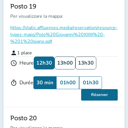
Posto 19
Per visualizzare la mappa:
https://static.affluences.media/reservation/resource-
types-maps/Polo%20Giovanni%20XXIII%20-
%201%20piano.pdf
person
1
place
12h30
13h00
13h30
Heure
schedule
30 min
01h00
01h30
Durée
timer
Réserver
Posto 20
Per visualizzare la mappa: