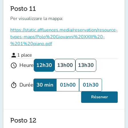
Posto 11
Per visualizzare la mappa:
https://static.affluences.media/reservation/resource-
types-maps/Polo%20Giovanni%20XXIII%20-
%201%20piano.pdf
person
1
place
12h30
13h00
13h30
Heure
schedule
30 min
01h00
01h30
Durée
timer
Réserver
Posto 12