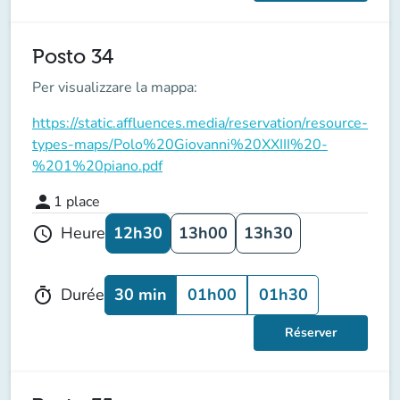
Posto 34
Per visualizzare la mappa:
https://static.affluences.media/reservation/resource-
types-maps/Polo%20Giovanni%20XXIII%20-
%201%20piano.pdf
person
1
place
12h30
13h00
13h30
Heure
schedule
30 min
01h00
01h30
Durée
timer
Réserver