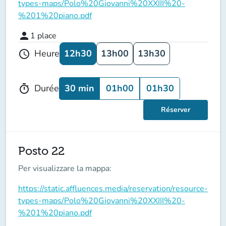
types-maps/Polo%20Giovanni%20XXIII%20-
%201%20piano.pdf
person
1
place
12h30
13h00
13h30
Heure
schedule
30 min
01h00
01h30
Durée
timer
Réserver
Posto 22
Per visualizzare la mappa:
https://static.affluences.media/reservation/resource-
types-maps/Polo%20Giovanni%20XXIII%20-
%201%20piano.pdf