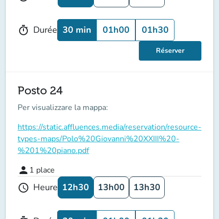
30 min
01h00
01h30
Durée
timer
Réserver
Posto 24
Per visualizzare la mappa:
https://static.affluences.media/reservation/resource-
types-maps/Polo%20Giovanni%20XXIII%20-
%201%20piano.pdf
person
1
place
12h30
13h00
13h30
Heure
schedule