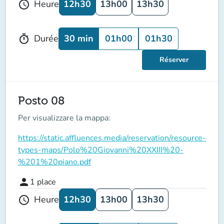
12h30
13h00
13h30
Heure
schedule
30 min
01h00
01h30
Durée
timer
Réserver
Posto 08
Per visualizzare la mappa:
https://static.affluences.media/reservation/resource-
types-maps/Polo%20Giovanni%20XXIII%20-
%201%20piano.pdf
person
1
place
12h30
13h00
13h30
Heure
schedule