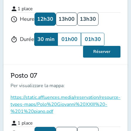
person
1
place
12h30
13h00
13h30
Heure
schedule
30 min
01h00
01h30
Durée
timer
Réserver
Posto 07
Per visualizzare la mappa:
https://static.affluences.media/reservation/resource-
types-maps/Polo%20Giovanni%20XXIII%20-
%201%20piano.pdf
person
1
place