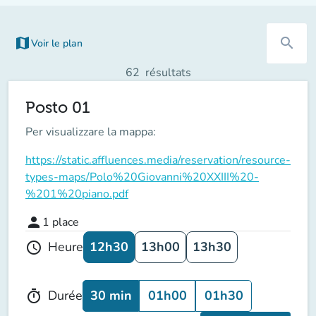
map
search
Voir le plan
(nouvel onglet)
62
résultats
Posto 01
Per visualizzare la mappa:
https://static.affluences.media/reservation/resource-
types-maps/Polo%20Giovanni%20XXIII%20-
%201%20piano.pdf
person
1
place
12h30
13h00
13h30
Heure
schedule
30 min
01h00
01h30
Durée
timer