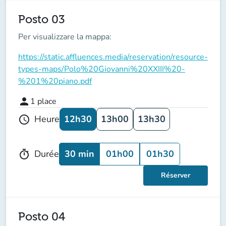
Posto 03
Per visualizzare la mappa:
https://static.affluences.media/reservation/resource-
types-maps/Polo%20Giovanni%20XXIII%20-
%201%20piano.pdf
person
1
place
12h30
13h00
13h30
Heure
schedule
30 min
01h00
01h30
Durée
timer
Réserver
Posto 04