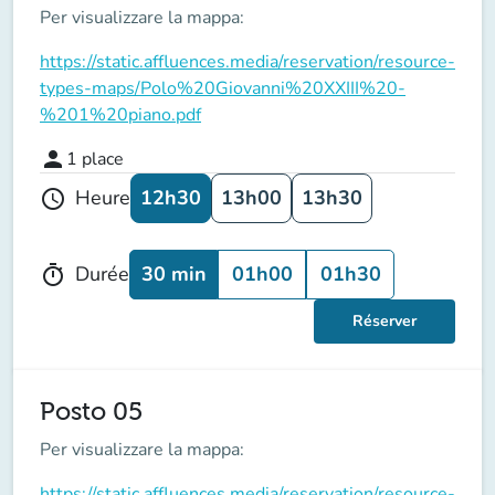
Per visualizzare la mappa:
https://static.affluences.media/reservation/resource-
types-maps/Polo%20Giovanni%20XXIII%20-
%201%20piano.pdf
person
1
place
12h30
13h00
13h30
Heure
schedule
30 min
01h00
01h30
Durée
timer
Réserver
Posto 05
Per visualizzare la mappa:
https://static.affluences.media/reservation/resource-