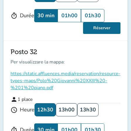
30 min
01h00
01h30
Durée
timer
Réserver
Posto 32
Per visualizzare la mappa:
https://static.affluences.media/reservation/resource-
types-maps/Polo%20Giovanni%20XXIII%20-
%201%20piano.pdf
person
1
place
12h30
13h00
13h30
Heure
schedule
30 min
01h00
01h30
Durée
timer