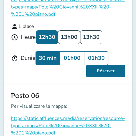
types-maps/Polo%20Giovanni%20XXIII%20-
%201%20piano.pdf
person
1
place
12h30
13h00
13h30
Heure
schedule
30 min
01h00
01h30
Durée
timer
Réserver
Posto 06
Per visualizzare la mappa:
https://static.affluences.media/reservation/resource-
types-maps/Polo%20Giovanni%20XXIII%20-
%201%20piano.pdf