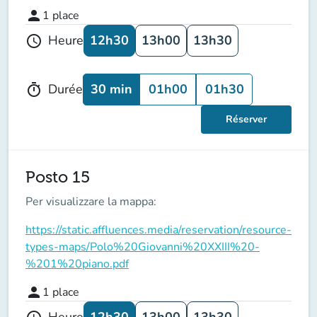
person
1
place
12h30
13h00
13h30
Heure
schedule
30 min
01h00
01h30
Durée
timer
Réserver
Posto 15
Per visualizzare la mappa:
https://static.affluences.media/reservation/resource-
types-maps/Polo%20Giovanni%20XXIII%20-
%201%20piano.pdf
person
1
place
12h30
13h00
13h30