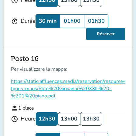
Heure
schedule
30 min
01h00
01h30
Durée
timer
Réserver
Posto 16
Per visualizzare la mappa:
https://static.affluences.media/reservation/resource-
types-maps/Polo%20Giovanni%20XXIII%20-
%201%20piano.pdf
person
1
place
12h30
13h00
13h30
Heure
schedule