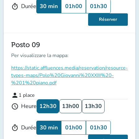
30 min
01h00
01h30
Durée
timer
Réserver
Posto 09
Per visualizzare la mappa:
https://static.affluences.media/reservation/resource-
types-maps/Polo%20Giovanni%20XXIII%20-
%201%20piano.pdf
person
1
place
12h30
13h00
13h30
Heure
schedule
30 min
01h00
01h30
Durée
timer