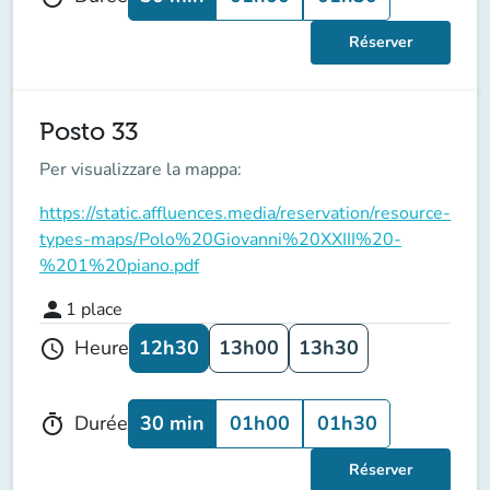
Réserver
Posto 33
Per visualizzare la mappa:
https://static.affluences.media/reservation/resource-
types-maps/Polo%20Giovanni%20XXIII%20-
%201%20piano.pdf
person
1
place
12h30
13h00
13h30
Heure
schedule
30 min
01h00
01h30
Durée
timer
Réserver