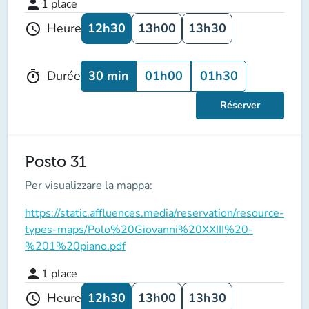
person
1
place
12h30
13h00
13h30
Heure
schedule
30 min
01h00
01h30
Durée
timer
Réserver
Posto 31
Per visualizzare la mappa:
https://static.affluences.media/reservation/resource-
types-maps/Polo%20Giovanni%20XXIII%20-
%201%20piano.pdf
person
1
place
12h30
13h00
13h30
Heure
schedule