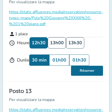
Per visualizzare la mappa:
https://static.affluences.media/reservation/resource-
types-maps/Polo%20Giovanni%20XXIII%20-
%201%20piano.pdf
person
1
place
12h30
13h00
13h30
Heure
schedule
30 min
01h00
01h30
Durée
timer
Réserver
Posto 13
Per visualizzare la mappa:
https://static.affluences.media/reservation/resource-