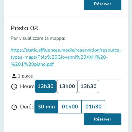
Réserver
Posto 02
Per visualizzare la mappa:
https://static.affluences.media/reservation/resource-
types-maps/Polo%20Giovanni%20XXIII%20-
%201%20piano.pdf
person
1
place
12h30
13h00
13h30
Heure
schedule
30 min
01h00
01h30
Durée
timer
Réserver