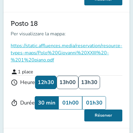
Posto 18
Per visualizzare la mappa:
https://static.affluences.media/reservation/resource-
types-maps/Polo%20Giovanni%20XXIII%20-
%201%20piano.pdf
person
1
place
12h30
13h00
13h30
Heure
schedule
30 min
01h00
01h30
Durée
timer
Réserver