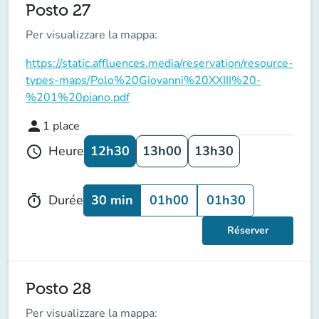
Posto 27
Per visualizzare la mappa:
https://static.affluences.media/reservation/resource-
types-maps/Polo%20Giovanni%20XXIII%20-
%201%20piano.pdf
person
1
place
12h30
13h00
13h30
Heure
schedule
30 min
01h00
01h30
Durée
timer
Réserver
Posto 28
Per visualizzare la mappa: