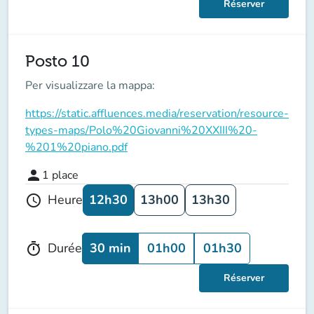
Réserver
Posto 10
Per visualizzare la mappa:
https://static.affluences.media/reservation/resource-
types-maps/Polo%20Giovanni%20XXIII%20-
%201%20piano.pdf
person
1
place
12h30
13h00
13h30
Heure
schedule
30 min
01h00
01h30
Durée
timer
Réserver