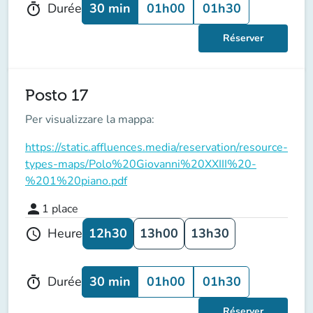
30 min
01h00
01h30
Durée
timer
Réserver
Posto 17
Per visualizzare la mappa:
https://static.affluences.media/reservation/resource-
types-maps/Polo%20Giovanni%20XXIII%20-
%201%20piano.pdf
person
1
place
12h30
13h00
13h30
Heure
schedule
30 min
01h00
01h30
Durée
timer
Réserver