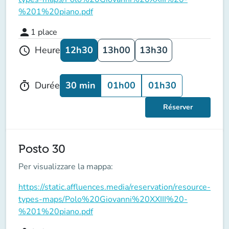
%201%20piano.pdf
person
1
place
12h30
13h00
13h30
Heure
schedule
30 min
01h00
01h30
Durée
timer
Réserver
Posto 30
Per visualizzare la mappa:
https://static.affluences.media/reservation/resource-
types-maps/Polo%20Giovanni%20XXIII%20-
%201%20piano.pdf