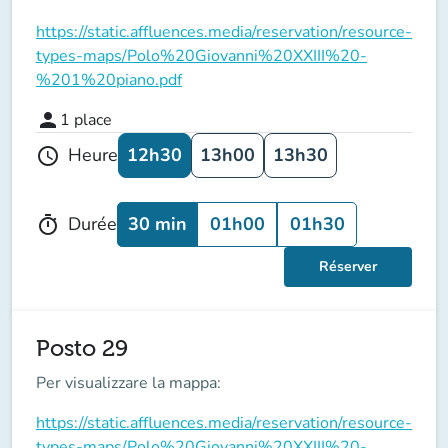
https://static.affluences.media/reservation/resource-
types-maps/Polo%20Giovanni%20XXIII%20-
%201%20piano.pdf
person
1
place
12h30
13h00
13h30
Heure
schedule
30 min
01h00
01h30
Durée
timer
Réserver
Posto 29
Per visualizzare la mappa:
https://static.affluences.media/reservation/resource-
types-maps/Polo%20Giovanni%20XXIII%20-