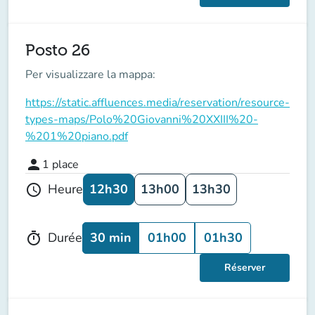
Posto 26
Per visualizzare la mappa:
https://static.affluences.media/reservation/resource-
types-maps/Polo%20Giovanni%20XXIII%20-
%201%20piano.pdf
person
1
place
12h30
13h00
13h30
Heure
schedule
30 min
01h00
01h30
Durée
timer
Réserver