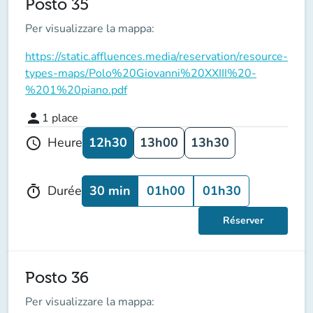
Posto 35
Per visualizzare la mappa:
https://static.affluences.media/reservation/resource-
types-maps/Polo%20Giovanni%20XXIII%20-
%201%20piano.pdf
person
1
place
12h30
13h00
13h30
Heure
schedule
30 min
01h00
01h30
Durée
timer
Réserver
Posto 36
Per visualizzare la mappa: