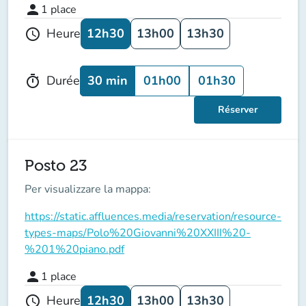
person
1
place
12h30
13h00
13h30
Heure
schedule
30 min
01h00
01h30
Durée
timer
Réserver
Posto 23
Per visualizzare la mappa:
https://static.affluences.media/reservation/resource-
types-maps/Polo%20Giovanni%20XXIII%20-
%201%20piano.pdf
person
1
place
12h30
13h00
13h30
Heure
schedule