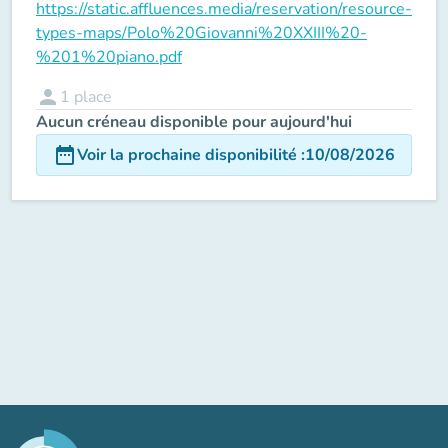
https://static.affluences.media/reservation/resource-
types-maps/Polo%20Giovanni%20XXIII%20-
%201%20piano.pdf
person
1
place
Aucun créneau disponible pour aujourd'hui
date_range
Voir la prochaine disponibilité
:
10/08/2026