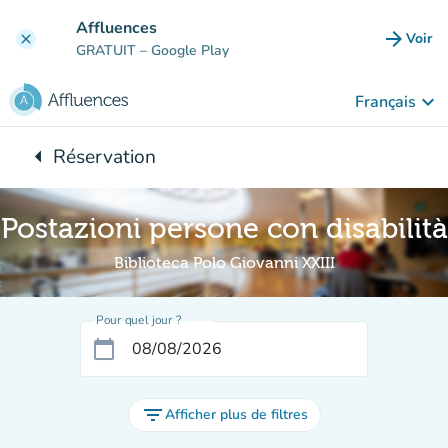
Aller au contenu principal
Affluences
arrow_forward
Voir
clear
(nouve
GRATUIT
– Google Play
keyboard_arrow_down
Français
arrow_left
Réservation
Retour à :
Postazioni persone con disabilità
Biblioteca Polo Giovanni XXIII
Pour quel jour ?
calendar_today
filter_list
Afficher plus de filtres