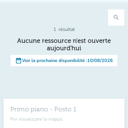
search
1
résultat
Aucune ressource n'est ouverte
aujourd'hui
date_range
Voir la prochaine disponibilité
:
10/08/2026
Primo piano - Posto 1
Per visualizzare la mappa: