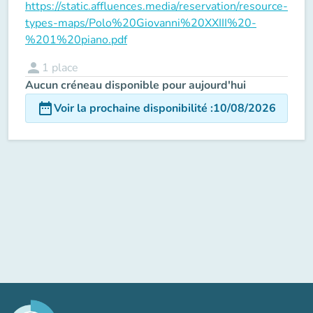
https://static.affluences.media/reservation/resource-
types-maps/Polo%20Giovanni%20XXIII%20-
%201%20piano.pdf
person
1
place
Aucun créneau disponible pour aujourd'hui
date_range
Voir la prochaine disponibilité
:
10/08/2026