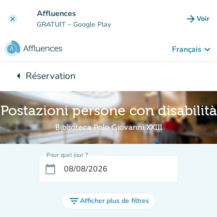
Aller au contenu principal
Affluences
arrow_forward
Voir
clear
(nouve
GRATUIT
– Google Play
keyboard_arrow_down
Français
arrow_left
Réservation
Retour à :
Postazioni persone con disabilità
Biblioteca Polo Giovanni XXIII
Pour quel jour ?
calendar_today
filter_list
Afficher plus de filtres