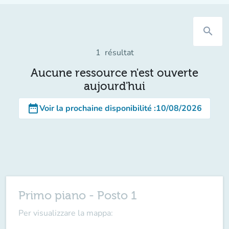
search
1
résultat
Aucune ressource n'est ouverte
aujourd'hui
date_range
Voir la prochaine disponibilité
:
10/08/2026
Primo piano - Posto 1
Per visualizzare la mappa: