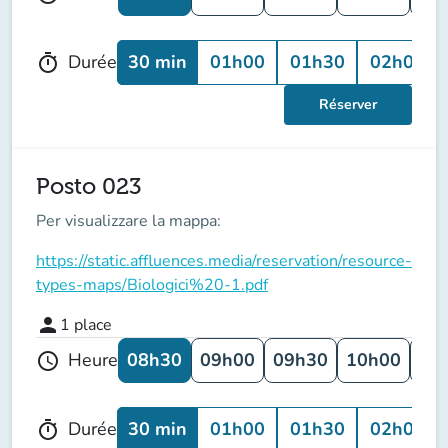
30 min
01h00
01h30
02h00
Durée
timer
Réserver
Posto 023
Per visualizzare la mappa:
https://static.affluences.media/reservation/resource-
types-maps/Biologici%20-1.pdf
person
1
place
08h30
09h00
09h30
10h00
10
Heure
schedule
30 min
01h00
01h30
02h00
Durée
timer