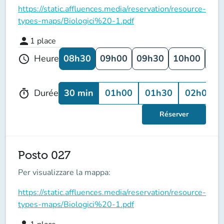
https://static.affluences.media/reservation/resource-
types-maps/Biologici%20-1.pdf
person
1
place
08h30
09h00
09h30
10h00
10
Heure
schedule
30 min
01h00
01h30
02h00
Durée
timer
Réserver
Posto 027
Per visualizzare la mappa:
https://static.affluences.media/reservation/resource-
types-maps/Biologici%20-1.pdf