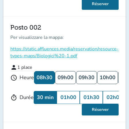
Réserver
Posto 002
Per visualizzare la mappa:
https://static.affluences.media/reservation/resource-
types-maps/Biologici%20-1.pdf
person
1
place
08h30
09h00
09h30
10h00
10
Heure
schedule
30 min
01h00
01h30
02h00
Durée
timer
Réserver