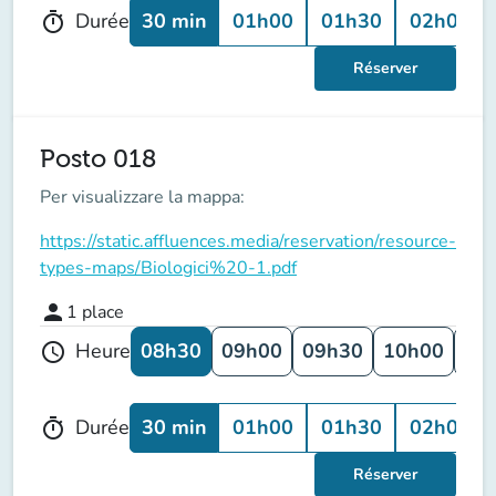
30 min
01h00
01h30
02h00
Durée
timer
Réserver
Posto 018
Per visualizzare la mappa:
https://static.affluences.media/reservation/resource-
types-maps/Biologici%20-1.pdf
person
1
place
08h30
09h00
09h30
10h00
10
Heure
schedule
30 min
01h00
01h30
02h00
Durée
timer
Réserver