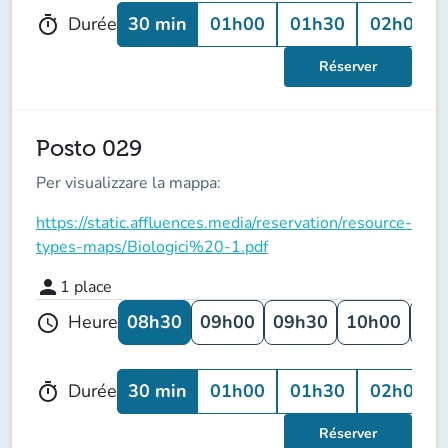
30 min
01h00
01h30
02h00
Durée
timer
Réserver
Posto 029
Per visualizzare la mappa:
https://static.affluences.media/reservation/resource-
types-maps/Biologici%20-1.pdf
person
1
place
08h30
09h00
09h30
10h00
10
Heure
schedule
30 min
01h00
01h30
02h00
Durée
timer
Réserver