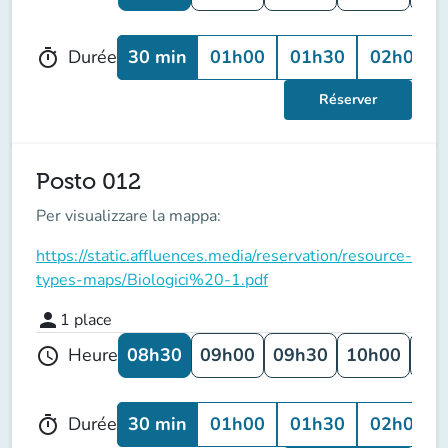
30 min
01h00
01h30
02h00
Durée
timer
Réserver
Posto 012
Per visualizzare la mappa:
https://static.affluences.media/reservation/resource-
types-maps/Biologici%20-1.pdf
person
1
place
08h30
09h00
09h30
10h00
10
Heure
schedule
30 min
01h00
01h30
02h00
Durée
timer