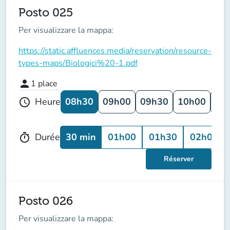
Posto 025
Per visualizzare la mappa:
https://static.affluences.media/reservation/resource-
types-maps/Biologici%20-1.pdf
person
1
place
08h30
09h00
09h30
10h00
10
Heure
schedule
30 min
01h00
01h30
02h00
Durée
timer
Réserver
Posto 026
Per visualizzare la mappa: