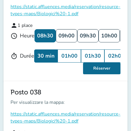
https://static.affluences.media/reservation/resource-
types-maps/Biologici%20-1.pdf
person
1
place
08h30
09h00
09h30
10h00
10
Heure
schedule
30 min
01h00
01h30
02h00
Durée
timer
Réserver
Posto 038
Per visualizzare la mappa:
https://static.affluences.media/reservation/resource-
types-maps/Biologici%20-1.pdf