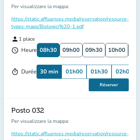
Per visualizzare la mappa:
https://static.affluences.media/reservation/resource-
types-maps/Biologici%20-1.pdf
person
1
place
08h30
09h00
09h30
10h00
10
Heure
schedule
30 min
01h00
01h30
02h00
Durée
timer
Réserver
Posto 032
Per visualizzare la mappa:
https://static.affluences.media/reservation/resource-