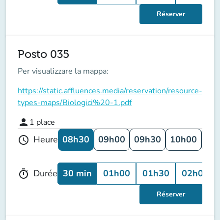
Réserver
Posto 035
Per visualizzare la mappa:
https://static.affluences.media/reservation/resource-
types-maps/Biologici%20-1.pdf
person
1
place
08h30
09h00
09h30
10h00
10
Heure
schedule
30 min
01h00
01h30
02h00
Durée
timer
Réserver