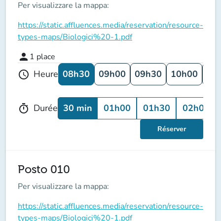
Per visualizzare la mappa:
https://static.affluences.media/reservation/resource-
types-maps/Biologici%20-1.pdf
person
1
place
08h30
09h00
09h30
10h00
10
Heure
schedule
30 min
01h00
01h30
02h00
Durée
timer
Réserver
Posto 010
Per visualizzare la mappa:
https://static.affluences.media/reservation/resource-
types-maps/Biologici%20-1.pdf