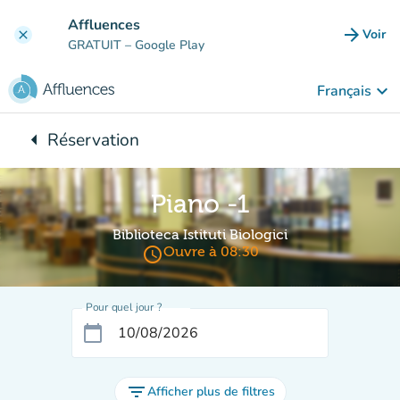
Aller au contenu principal
Affluences
arrow_forward
Voir
clear
(nouve
GRATUIT
– Google Play
keyboard_arrow_down
Français
arrow_left
Réservation
Retour à :
Piano -1
Biblioteca Istituti Biologici
access_time
Ouvre à 08:30
Pour quel jour ?
calendar_today
filter_list
Afficher plus de filtres