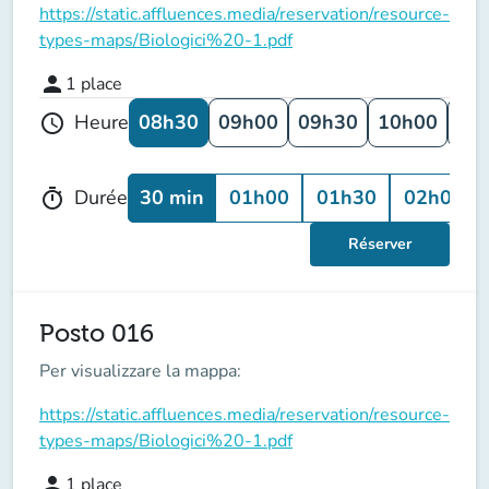
https://static.affluences.media/reservation/resource-
types-maps/Biologici%20-1.pdf
person
1
place
08h30
09h00
09h30
10h00
10
Heure
schedule
30 min
01h00
01h30
02h00
Durée
timer
Réserver
Posto 016
Per visualizzare la mappa:
https://static.affluences.media/reservation/resource-
types-maps/Biologici%20-1.pdf
person
1
place