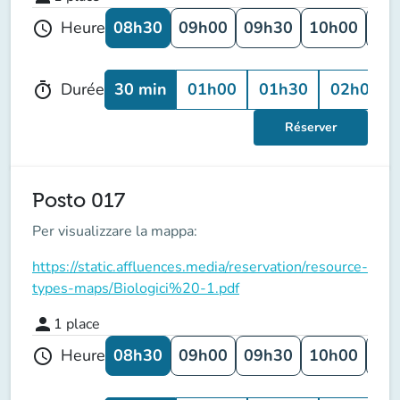
08h30
09h00
09h30
10h00
10
Heure
schedule
30 min
01h00
01h30
02h00
Durée
timer
Réserver
Posto 017
Per visualizzare la mappa:
https://static.affluences.media/reservation/resource-
types-maps/Biologici%20-1.pdf
person
1
place
08h30
09h00
09h30
10h00
10
Heure
schedule