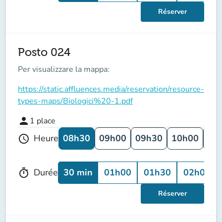
Réserver
Posto 024
Per visualizzare la mappa:
https://static.affluences.media/reservation/resource-
types-maps/Biologici%20-1.pdf
person
1
place
08h30
09h00
09h30
10h00
10
Heure
schedule
30 min
01h00
01h30
02h00
Durée
timer
Réserver