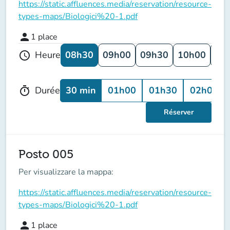
https://static.affluences.media/reservation/resource-
types-maps/Biologici%20-1.pdf
person
1
place
08h30
09h00
09h30
10h00
10
Heure
schedule
30 min
01h00
01h30
02h00
Durée
timer
Réserver
Posto 005
Per visualizzare la mappa:
https://static.affluences.media/reservation/resource-
types-maps/Biologici%20-1.pdf
person
1
place