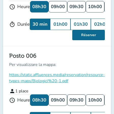
08h30
09h00
09h30
10h00
10
Heure
schedule
30 min
01h00
01h30
02h00
Durée
timer
Réserver
Posto 006
Per visualizzare la mappa:
https://static.affluences.media/reservation/resource-
types-maps/Biologici%20-1.pdf
person
1
place
08h30
09h00
09h30
10h00
10
Heure
schedule