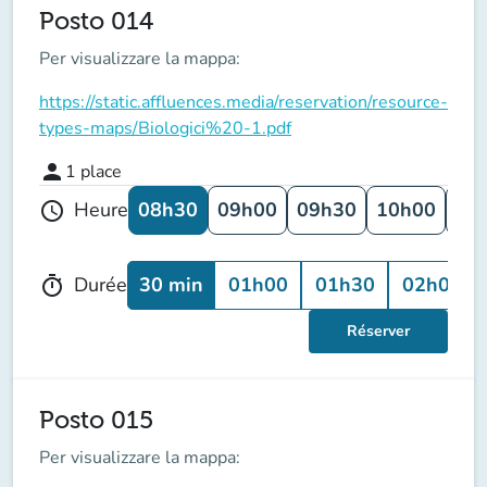
Posto 014
Per visualizzare la mappa:
https://static.affluences.media/reservation/resource-
types-maps/Biologici%20-1.pdf
person
1
place
08h30
09h00
09h30
10h00
10
Heure
schedule
30 min
01h00
01h30
02h00
Durée
timer
Réserver
Posto 015
Per visualizzare la mappa: