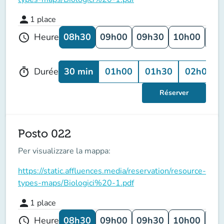
person
1
place
08h30
09h00
09h30
10h00
10
Heure
schedule
30 min
01h00
01h30
02h00
Durée
timer
Réserver
Posto 022
Per visualizzare la mappa:
https://static.affluences.media/reservation/resource-
types-maps/Biologici%20-1.pdf
person
1
place
08h30
09h00
09h30
10h00
10
Heure
schedule