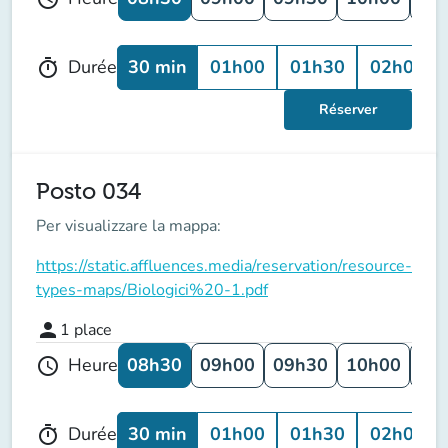
30 min
01h00
01h30
02h00
Durée
timer
Réserver
Posto 034
Per visualizzare la mappa:
https://static.affluences.media/reservation/resource-
types-maps/Biologici%20-1.pdf
person
1
place
08h30
09h00
09h30
10h00
10
Heure
schedule
30 min
01h00
01h30
02h00
Durée
timer