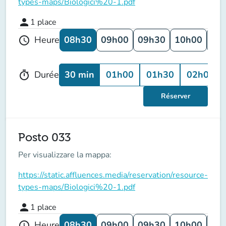
types-maps/Biologici%20-1.pdf
person
1
place
08h30
09h00
09h30
10h00
10
Heure
schedule
30 min
01h00
01h30
02h00
Durée
timer
Réserver
Posto 033
Per visualizzare la mappa:
https://static.affluences.media/reservation/resource-
types-maps/Biologici%20-1.pdf
person
1
place
08h30
09h00
09h30
10h00
10
Heure
schedule