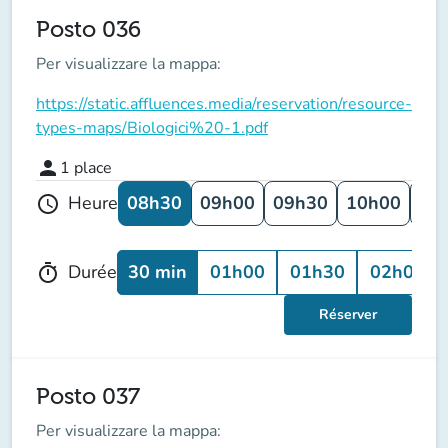
Posto 036
Per visualizzare la mappa:
https://static.affluences.media/reservation/resource-
types-maps/Biologici%20-1.pdf
person
1
place
08h30
09h00
09h30
10h00
10
Heure
schedule
30 min
01h00
01h30
02h00
Durée
timer
Réserver
Posto 037
Per visualizzare la mappa: