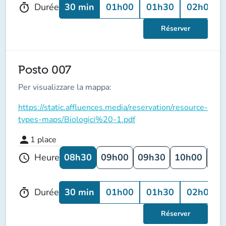
30 min
01h00
01h30
02h00
Durée
timer
Réserver
Posto 007
Per visualizzare la mappa:
https://static.affluences.media/reservation/resource-
types-maps/Biologici%20-1.pdf
person
1
place
08h30
09h00
09h30
10h00
10
Heure
schedule
30 min
01h00
01h30
02h00
Durée
timer
Réserver