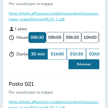
Per visualizzare la mappa:
https://static.affluences.media/reservation/resource-
types-maps/Biologici%20-1.pdf
person
1
place
08h30
09h00
09h30
10h00
10
Heure
schedule
30 min
01h00
01h30
02h00
Durée
timer
Réserver
Posto 021
Per visualizzare la mappa:
https://static.affluences.media/reservation/resource-
types-maps/Biologici%20-1.pdf