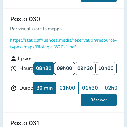
Posto 030
Per visualizzare la mappa:
https://static.affluences.media/reservation/resource-
types-maps/Biologici%20-1.pdf
person
1
place
08h30
09h00
09h30
10h00
10
Heure
schedule
30 min
01h00
01h30
02h00
Durée
timer
Réserver
Posto 031