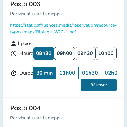
Posto 003
Per visualizzare la mappa:
https://static.affluences.media/reservation/resource-
types-maps/Biologici%20-1.pdf
person
1
place
08h30
09h00
09h30
10h00
10
Heure
schedule
30 min
01h00
01h30
02h00
Durée
timer
Réserver
Posto 004
Per visualizzare la mappa: