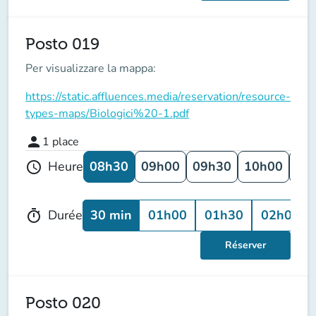
Posto 019
Per visualizzare la mappa:
https://static.affluences.media/reservation/resource-
types-maps/Biologici%20-1.pdf
person
1
place
08h30
09h00
09h30
10h00
10
Heure
schedule
30 min
01h00
01h30
02h00
Durée
timer
Réserver
Posto 020