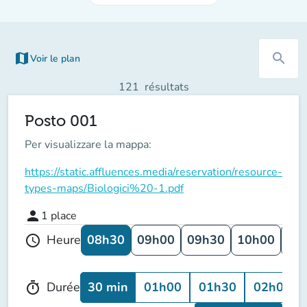
map
search
Voir le plan
(nouvel onglet)
121
résultats
Posto 001
Per visualizzare la mappa:
https://static.affluences.media/reservation/resource-
types-maps/Biologici%20-1.pdf
person
1
place
08h30
09h00
09h30
10h00
10
Heure
schedule
30 min
01h00
01h30
02h00
Durée
timer