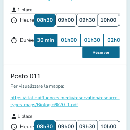
person
1
place
08h30
09h00
09h30
10h00
10
Heure
schedule
30 min
01h00
01h30
02h00
Durée
timer
Réserver
Posto 011
Per visualizzare la mappa:
https://static.affluences.media/reservation/resource-
types-maps/Biologici%20-1.pdf
person
1
place
08h30
09h00
09h30
10h00
10
Heure
schedule