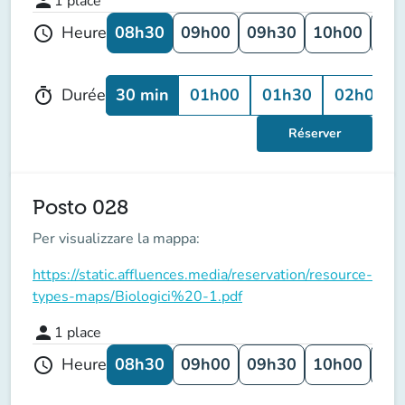
person
1
place
08h30
09h00
09h30
10h00
10
Heure
schedule
30 min
01h00
01h30
02h00
Durée
timer
Réserver
Posto 028
Per visualizzare la mappa:
https://static.affluences.media/reservation/resource-
types-maps/Biologici%20-1.pdf
person
1
place
08h30
09h00
09h30
10h00
10
Heure
schedule