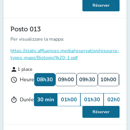
Réserver
Posto 013
Per visualizzare la mappa:
https://static.affluences.media/reservation/resource-
types-maps/Biologici%20-1.pdf
person
1
place
08h30
09h00
09h30
10h00
10
Heure
schedule
30 min
01h00
01h30
02h00
Durée
timer
Réserver