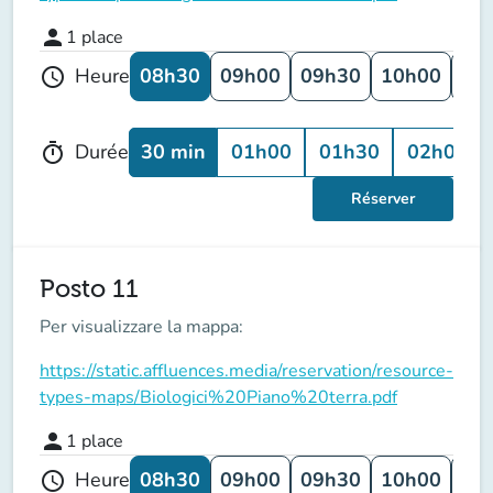
person
1
place
08h30
09h00
09h30
10h00
10
Heure
schedule
30 min
01h00
01h30
02h00
Durée
timer
Réserver
Posto 11
Per visualizzare la mappa:
https://static.affluences.media/reservation/resource-
types-maps/Biologici%20Piano%20terra.pdf
person
1
place
08h30
09h00
09h30
10h00
10
Heure
schedule