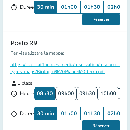
30 min
01h00
01h30
02h00
Durée
timer
Réserver
Posto 29
Per visualizzare la mappa:
https://static.affluences.media/reservation/resource-
types-maps/Biologici%20Piano%20terra.pdf
person
1
place
08h30
09h00
09h30
10h00
10
Heure
schedule
30 min
01h00
01h30
02h00
Durée
timer
Réserver