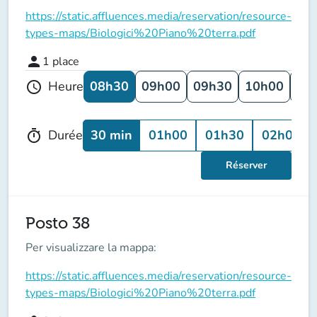
https://static.affluences.media/reservation/resource-
types-maps/Biologici%20Piano%20terra.pdf
person
1
place
08h30
09h00
09h30
10h00
10
Heure
schedule
30 min
01h00
01h30
02h00
Durée
timer
Réserver
Posto 38
Per visualizzare la mappa:
https://static.affluences.media/reservation/resource-
types-maps/Biologici%20Piano%20terra.pdf