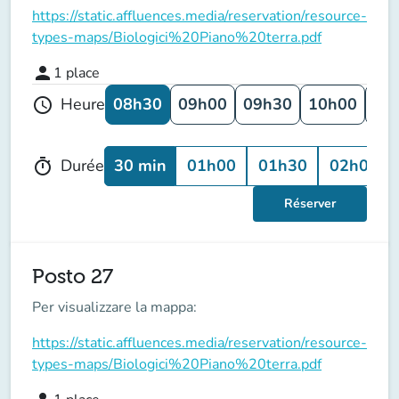
https://static.affluences.media/reservation/resource-
types-maps/Biologici%20Piano%20terra.pdf
person
1
place
08h30
09h00
09h30
10h00
10
Heure
schedule
30 min
01h00
01h30
02h00
Durée
timer
Réserver
Posto 27
Per visualizzare la mappa:
https://static.affluences.media/reservation/resource-
types-maps/Biologici%20Piano%20terra.pdf