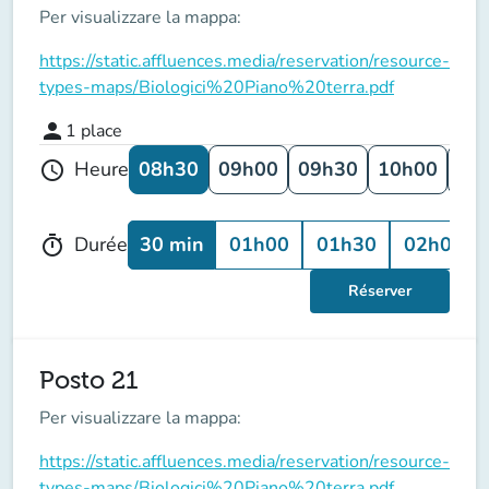
Per visualizzare la mappa:
https://static.affluences.media/reservation/resource-
types-maps/Biologici%20Piano%20terra.pdf
person
1
place
08h30
09h00
09h30
10h00
10
Heure
schedule
30 min
01h00
01h30
02h00
Durée
timer
Réserver
Posto 21
Per visualizzare la mappa:
https://static.affluences.media/reservation/resource-
types-maps/Biologici%20Piano%20terra.pdf