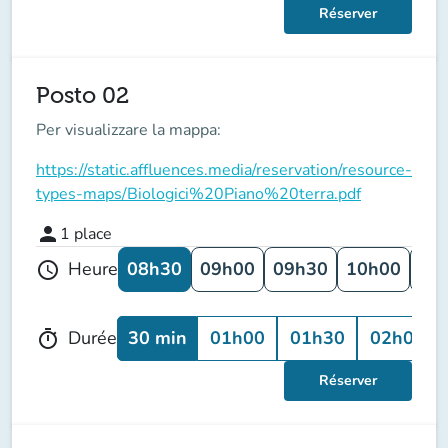
Réserver
Posto 02
Per visualizzare la mappa:
https://static.affluences.media/reservation/resource-
types-maps/Biologici%20Piano%20terra.pdf
person
1
place
08h30
09h00
09h30
10h00
10
Heure
schedule
30 min
01h00
01h30
02h00
Durée
timer
Réserver