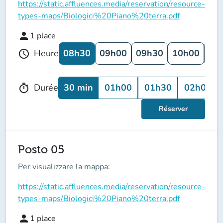
https://static.affluences.media/reservation/resource-
types-maps/Biologici%20Piano%20terra.pdf
person
1
place
08h30
09h00
09h30
10h00
10
Heure
schedule
30 min
01h00
01h30
02h00
Durée
timer
Réserver
Posto 05
Per visualizzare la mappa:
https://static.affluences.media/reservation/resource-
types-maps/Biologici%20Piano%20terra.pdf
person
1
place