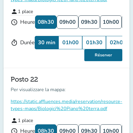
person
1
place
08h30
09h00
09h30
10h00
10
Heure
schedule
30 min
01h00
01h30
02h00
Durée
timer
Réserver
Posto 22
Per visualizzare la mappa:
https://static.affluences.media/reservation/resource-
types-maps/Biologici%20Piano%20terra.pdf
person
1
place
08h30
09h00
09h30
10h00
10
Heure
schedule