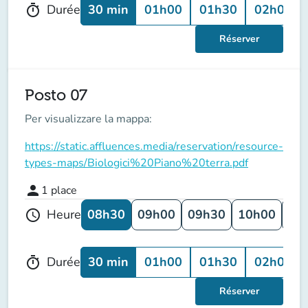
30 min
01h00
01h30
02h00
Durée
timer
Réserver
Posto 07
Per visualizzare la mappa:
https://static.affluences.media/reservation/resource-
types-maps/Biologici%20Piano%20terra.pdf
person
1
place
08h30
09h00
09h30
10h00
10
Heure
schedule
30 min
01h00
01h30
02h00
Durée
timer
Réserver