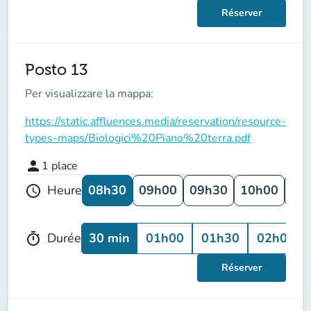
Réserver
Posto 13
Per visualizzare la mappa:
https://static.affluences.media/reservation/resource-
types-maps/Biologici%20Piano%20terra.pdf
person
1
place
08h30
09h00
09h30
10h00
10
Heure
schedule
30 min
01h00
01h30
02h00
Durée
timer
Réserver