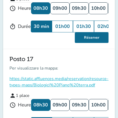
08h30
09h00
09h30
10h00
10
Heure
schedule
30 min
01h00
01h30
02h00
Durée
timer
Réserver
Posto 17
Per visualizzare la mappa:
https://static.affluences.media/reservation/resource-
types-maps/Biologici%20Piano%20terra.pdf
person
1
place
08h30
09h00
09h30
10h00
10
Heure
schedule