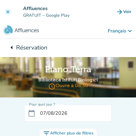
Aller au contenu principal
Affluences
arrow_forward
Voir
clear
(nouve
GRATUIT
– Google Play
keyboard_arrow_down
Français
arrow_left
Réservation
Retour à :
Piano Terra
Biblioteca Istituti Biologici
access_time
Ouvre à 08:30
Pour quel jour ?
calendar_today
filter_list
Afficher plus de filtres