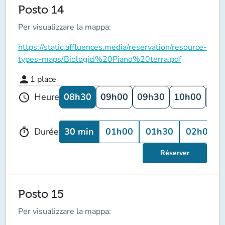
Posto 14
Per visualizzare la mappa:
https://static.affluences.media/reservation/resource-
types-maps/Biologici%20Piano%20terra.pdf
person
1
place
08h30
09h00
09h30
10h00
10
Heure
schedule
30 min
01h00
01h30
02h00
Durée
timer
Réserver
Posto 15
Per visualizzare la mappa: