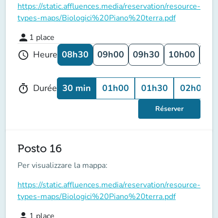
https://static.affluences.media/reservation/resource-
types-maps/Biologici%20Piano%20terra.pdf
person
1
place
08h30
09h00
09h30
10h00
10
Heure
schedule
30 min
01h00
01h30
02h00
Durée
timer
Réserver
Posto 16
Per visualizzare la mappa:
https://static.affluences.media/reservation/resource-
types-maps/Biologici%20Piano%20terra.pdf
person
1
place