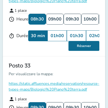
types-maps/Biologici%20Piano%20terra.pdf
person
1
place
08h30
09h00
09h30
10h00
10
Heure
schedule
30 min
01h00
01h30
02h00
Durée
timer
Réserver
Posto 33
Per visualizzare la mappa:
https://static.affluences.media/reservation/resource-
types-maps/Biologici%20Piano%20terra.pdf
person
1
place
08h30
09h00
09h30
10h00
10
Heure
schedule