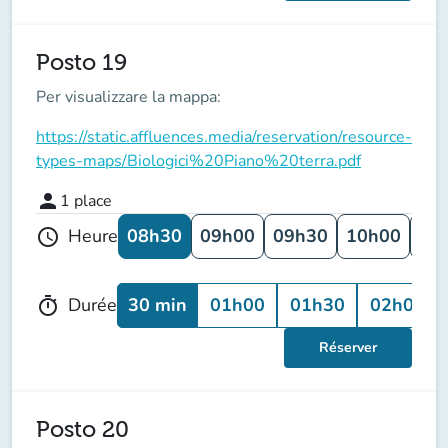
Posto 19
Per visualizzare la mappa:
https://static.affluences.media/reservation/resource-
types-maps/Biologici%20Piano%20terra.pdf
person
1
place
08h30
09h00
09h30
10h00
10
Heure
schedule
30 min
01h00
01h30
02h00
Durée
timer
Réserver
Posto 20