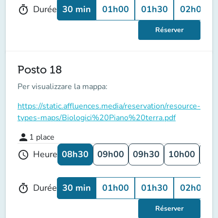
30 min
01h00
01h30
02h00
Durée
timer
Réserver
Posto 18
Per visualizzare la mappa:
https://static.affluences.media/reservation/resource-
types-maps/Biologici%20Piano%20terra.pdf
person
1
place
08h30
09h00
09h30
10h00
10
Heure
schedule
30 min
01h00
01h30
02h00
Durée
timer
Réserver