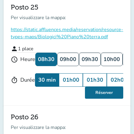
Posto 25
Per visualizzare la mappa:
https://static.affluences.media/reservation/resource-
types-maps/Biologici%20Piano%20terra.pdf
person
1
place
08h30
09h00
09h30
10h00
10
Heure
schedule
30 min
01h00
01h30
02h00
Durée
timer
Réserver
Posto 26
Per visualizzare la mappa: