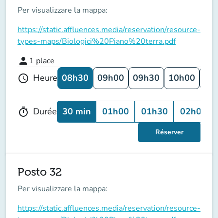
Per visualizzare la mappa:
https://static.affluences.media/reservation/resource-
types-maps/Biologici%20Piano%20terra.pdf
person
1
place
08h30
09h00
09h30
10h00
10
Heure
schedule
30 min
01h00
01h30
02h00
Durée
timer
Réserver
Posto 32
Per visualizzare la mappa:
https://static.affluences.media/reservation/resource-