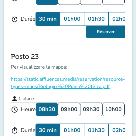
30 min
01h00
01h30
02h00
Durée
timer
Réserver
Posto 23
Per visualizzare la mappa:
https://static.affluences.media/reservation/resource-
types-maps/Biologici%20Piano%20terra.pdf
person
1
place
08h30
09h00
09h30
10h00
10
Heure
schedule
30 min
01h00
01h30
02h00
Durée
timer