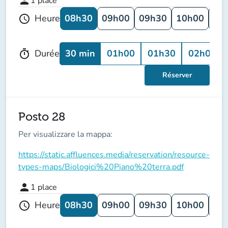
person
1
place
08h30
09h00
09h30
10h00
10
Heure
schedule
30 min
01h00
01h30
02h00
Durée
timer
Réserver
Posto 28
Per visualizzare la mappa:
https://static.affluences.media/reservation/resource-
types-maps/Biologici%20Piano%20terra.pdf
person
1
place
08h30
09h00
09h30
10h00
10
Heure
schedule