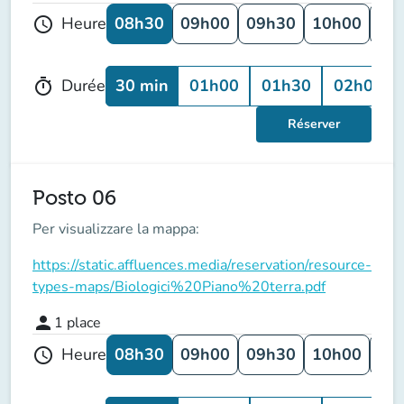
08h30
09h00
09h30
10h00
10
Heure
schedule
30 min
01h00
01h30
02h00
Durée
timer
Réserver
Posto 06
Per visualizzare la mappa:
https://static.affluences.media/reservation/resource-
types-maps/Biologici%20Piano%20terra.pdf
person
1
place
08h30
09h00
09h30
10h00
10
Heure
schedule