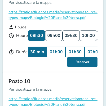
Per visualizzare la mappa:
https://static.affluences.media/reservation/resource-
types-maps/Biologici%20Piano%20terra.pdf
person
1
place
08h30
09h00
09h30
10h00
10
Heure
schedule
30 min
01h00
01h30
02h00
Durée
timer
Réserver
Posto 10
Per visualizzare la mappa:
https://static.affluences.media/reservation/resource-
types-maps/Biologici%20Piano%20terra.pdf