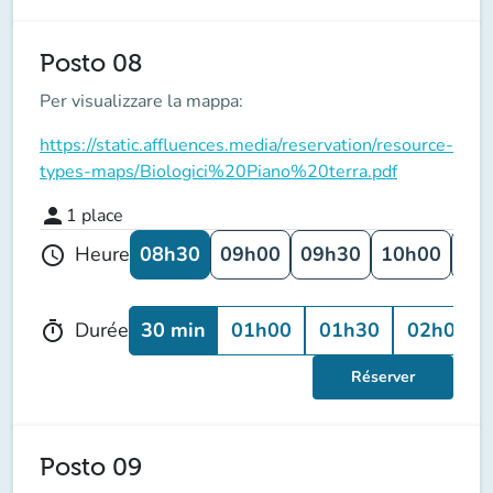
Posto 08
Per visualizzare la mappa:
https://static.affluences.media/reservation/resource-
types-maps/Biologici%20Piano%20terra.pdf
person
1
place
08h30
09h00
09h30
10h00
10
Heure
schedule
30 min
01h00
01h30
02h00
Durée
timer
Réserver
Posto 09