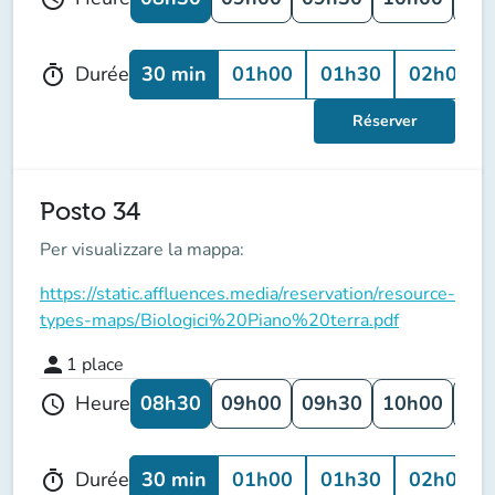
30 min
01h00
01h30
02h00
Durée
timer
Réserver
Posto 34
Per visualizzare la mappa:
https://static.affluences.media/reservation/resource-
types-maps/Biologici%20Piano%20terra.pdf
person
1
place
08h30
09h00
09h30
10h00
10
Heure
schedule
30 min
01h00
01h30
02h00
Durée
timer