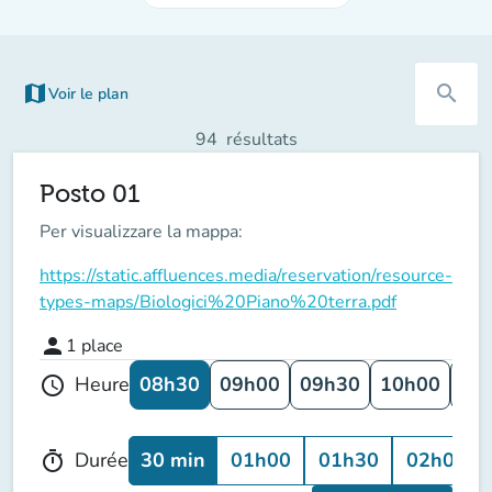
map
search
Voir le plan
(nouvel onglet)
94
résultats
Posto 01
Per visualizzare la mappa:
https://static.affluences.media/reservation/resource-
types-maps/Biologici%20Piano%20terra.pdf
person
1
place
08h30
09h00
09h30
10h00
10
Heure
schedule
30 min
01h00
01h30
02h00
Durée
timer