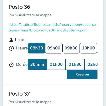
Posto 36
Per visualizzare la mappa:
https://static.affluences.media/reservation/resource-
types-maps/Biologici%20Piano%20terra.pdf
person
1
place
08h30
09h00
09h30
10h00
10
Heure
schedule
30 min
01h00
01h30
02h00
Durée
timer
Réserver
Posto 37
Per visualizzare la mappa: