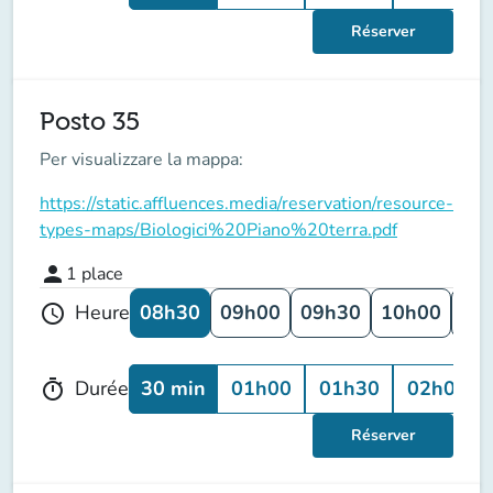
Réserver
Posto 35
Per visualizzare la mappa:
https://static.affluences.media/reservation/resource-
types-maps/Biologici%20Piano%20terra.pdf
person
1
place
08h30
09h00
09h30
10h00
10
Heure
schedule
30 min
01h00
01h30
02h00
Durée
timer
Réserver