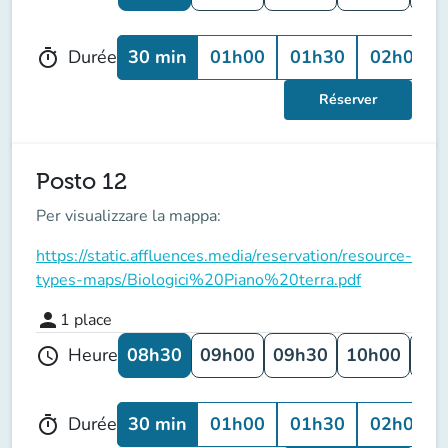
30 min
01h00
01h30
02h00
Durée
timer
Réserver
Posto 12
Per visualizzare la mappa:
https://static.affluences.media/reservation/resource-
types-maps/Biologici%20Piano%20terra.pdf
person
1
place
08h30
09h00
09h30
10h00
10
Heure
schedule
30 min
01h00
01h30
02h00
Durée
timer