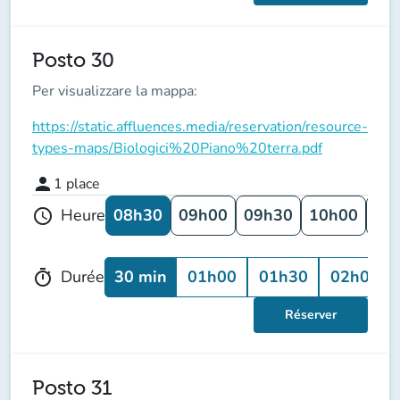
Posto 30
Per visualizzare la mappa:
https://static.affluences.media/reservation/resource-
types-maps/Biologici%20Piano%20terra.pdf
person
1
place
08h30
09h00
09h30
10h00
10
Heure
schedule
30 min
01h00
01h30
02h00
Durée
timer
Réserver
Posto 31