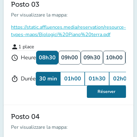
Posto 03
Per visualizzare la mappa:
https://static.affluences.media/reservation/resource-
types-maps/Biologici%20Piano%20terra.pdf
person
1
place
08h30
09h00
09h30
10h00
10
Heure
schedule
30 min
01h00
01h30
02h00
Durée
timer
Réserver
Posto 04
Per visualizzare la mappa: