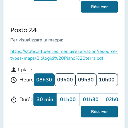
Réserver
Posto 24
Per visualizzare la mappa:
https://static.affluences.media/reservation/resource-
types-maps/Biologici%20Piano%20terra.pdf
person
1
place
08h30
09h00
09h30
10h00
10
Heure
schedule
30 min
01h00
01h30
02h00
Durée
timer
Réserver