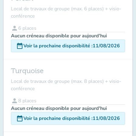
Local de travaux de groupe (max. 6 places) + visio-
conférence
person
6
places
Aucun créneau disponible pour aujourd'hui
date_range
Voir la prochaine disponibilité
:
11/08/2026
Turquoise
Local de travaux de groupe (max. 8 places) + visio-
conférence
person
8
places
Aucun créneau disponible pour aujourd'hui
date_range
Voir la prochaine disponibilité
:
11/08/2026