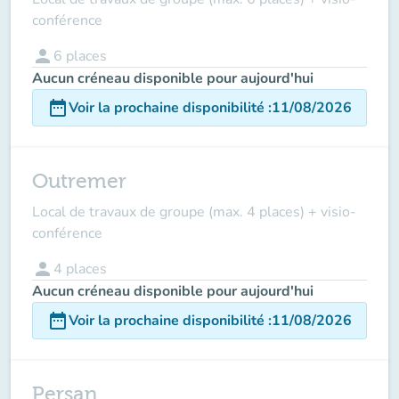
conférence
person
6
places
Aucun créneau disponible pour aujourd'hui
date_range
Voir la prochaine disponibilité
:
11/08/2026
Outremer
Local de travaux de groupe (max. 4 places) + visio-
conférence
person
4
places
Aucun créneau disponible pour aujourd'hui
date_range
Voir la prochaine disponibilité
:
11/08/2026
Persan