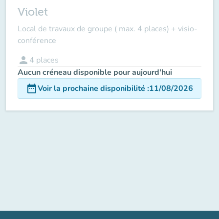
Violet
Local de travaux de groupe ( max. 4 places) + visio-
conférence
person
4
places
Aucun créneau disponible pour aujourd'hui
date_range
Voir la prochaine disponibilité
:
11/08/2026