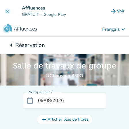
Aller au contenu principal
Affluences
arrow_forward
Voir
clear
(nouve
GRATUIT
– Google Play
keyboard_arrow_down
Français
arrow_left
Réservation
Retour à :
Salle de travaux de groupe
UCLouvain BSPO
Pour quel jour ?
calendar_today
filter_list
Afficher plus de filtres