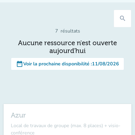
search
7
résultats
Aucune ressource n'est ouverte
aujourd'hui
date_range
Voir la prochaine disponibilité
:
11/08/2026
Azur
Local de travaux de groupe (max. 8 places) + visio-
conférence