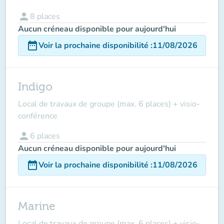
person
8
places
Aucun créneau disponible pour aujourd'hui
date_range
Voir la prochaine disponibilité
:
11/08/2026
Indigo
Local de travaux de groupe (max. 6 places) + visio-
conférence
person
6
places
Aucun créneau disponible pour aujourd'hui
date_range
Voir la prochaine disponibilité
:
11/08/2026
Marine
Local de travaux de groupe (max. 6 places) + visio-