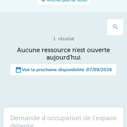
filter_list
Afficher plus de filtres
search
1
résultat
Aucune ressource n'est ouverte
aujourd'hui
date_range
Voir la prochaine disponibilité
:
07/09/2026
Demande d'occupation de l'espace
détente