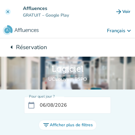
Aller au contenu principal
Affluences
arrow_forward
Voir
clear
(nouve
GRATUIT
– Google Play
keyboard_arrow_down
Français
arrow_left
Réservation
Retour à :
Logiciel
UCLouvain BSPO
Pour quel jour ?
calendar_today
filter_list
Afficher plus de filtres