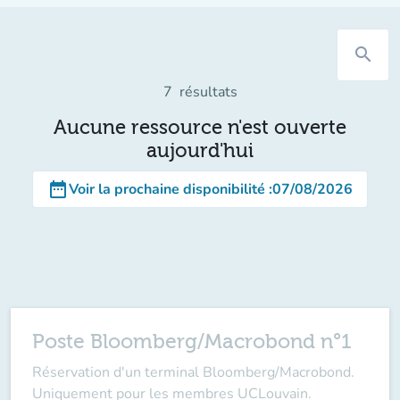
search
7
résultats
Aucune ressource n'est ouverte
aujourd'hui
date_range
Voir la prochaine disponibilité
:
07/08/2026
Poste Bloomberg/Macrobond n°1
Réservation d'un terminal Bloomberg/Macrobond.
Uniquement pour les membres UCLouvain.