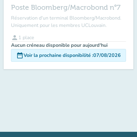
Poste Bloomberg/Macrobond n°7
Réservation d'un terminal Bloomberg/Macrobond.
Uniquement pour les membres UCLouvain.
person
1
place
Aucun créneau disponible pour aujourd'hui
date_range
Voir la prochaine disponibilité
:
07/08/2026