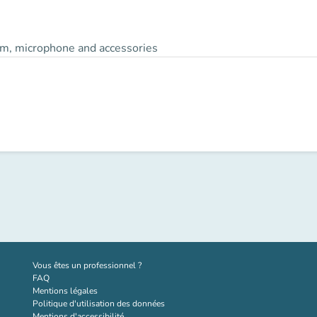
m, microphone and accessories
(nouvel onglet)
Vous êtes un professionnel ?
FAQ
Mentions légales
Politique d'utilisation des données
Mentions d'accessibilité