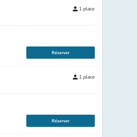
person
1
place
Réserver
person
1
place
Réserver