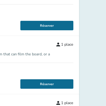
Réserver
person
1
place
that can film the board, or a
Réserver
person
1
place