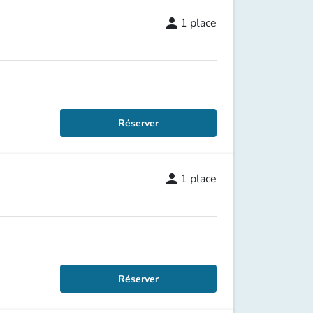
person
1
place
Réserver
person
1
place
Réserver