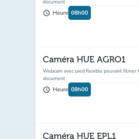
document
08h00
Heure
schedule
Caméra HUE AGRO1
Webcam avec pied flexible pouvant filmer t
document
08h00
Heure
schedule
Caméra HUE EPL1