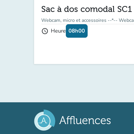
Sac à dos comodal SC1
Webcam, micro et accessoires --*-- Webca
08h00
Heure
schedule