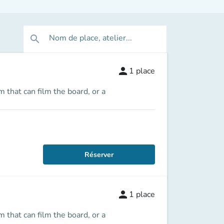
Nom de place, atelier...
search
person
1
place
that can film the board, or a
Réserver
person
1
place
that can film the board, or a