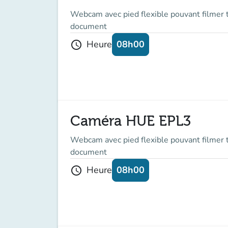
Webcam avec pied flexible pouvant filmer t
document
08h00
Heure
schedule
Caméra HUE EPL3
Webcam avec pied flexible pouvant filmer t
document
08h00
Heure
schedule