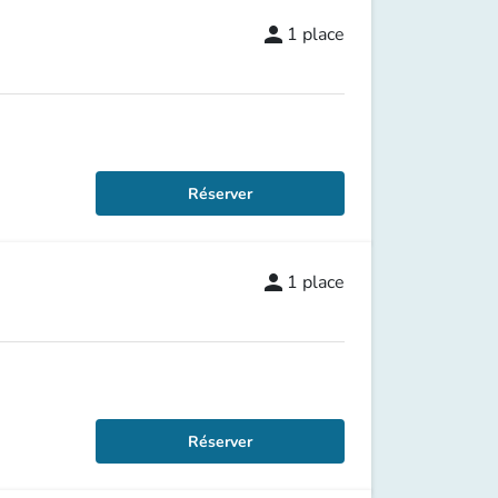
person
1
place
Réserver
person
1
place
Réserver