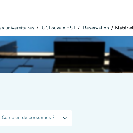
s universitaires
UCLouvain BST
Réservation
Matérie
Combien de personnes ?
expand_more