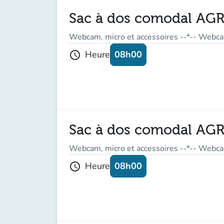
Sac à dos comodal AG
Webcam, micro et accessoires --*-- Webca
08h00
Heure
schedule
Sac à dos comodal AG
Webcam, micro et accessoires --*-- Webca
08h00
Heure
schedule