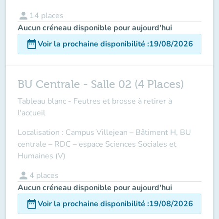
person
14
places
Aucun créneau disponible pour aujourd'hui
date_range
Voir la prochaine disponibilité
:
19/08/2026
BU Centrale - Salle 02 (4 Places)
Tableau blanc - Feutres et brosse à retirer à
l'accueil
Localisation : Campus Villejean – Bâtiment H, BU
centrale – RDC – espace Sciences Sociales et
Humaines (V)
person
4
places
Aucun créneau disponible pour aujourd'hui
date_range
Voir la prochaine disponibilité
:
19/08/2026