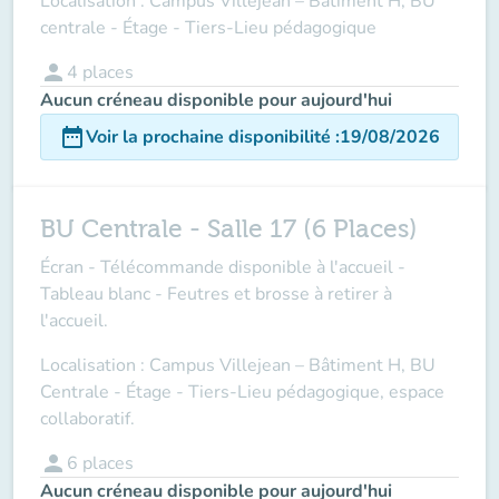
Localisation : Campus Villejean – Bâtiment H, BU
centrale - Étage - Tiers-Lieu pédagogique
person
4
places
Aucun créneau disponible pour aujourd'hui
date_range
Voir la prochaine disponibilité
:
19/08/2026
BU Centrale - Salle 17 (6 Places)
Écran - Télécommande disponible à l'accueil -
Tableau blanc - Feutres et brosse à retirer à
l'accueil.
Localisation : Campus Villejean – Bâtiment H, BU
Centrale - Étage - Tiers-Lieu pédagogique, espace
collaboratif.
person
6
places
Aucun créneau disponible pour aujourd'hui