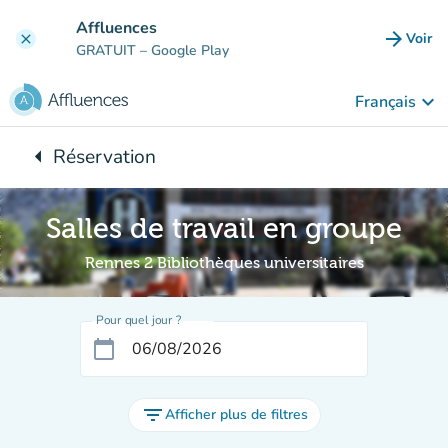
Aller au contenu principal
Affluences
arrow_forward
Voir
clear
(nouve
GRATUIT
– Google Play
keyboard_arrow_down
Français
arrow_left
Réservation
Retour à :
Salles de travail en groupe
Rennes 2 Bibliothèques universitaires
Pour quel jour ?
calendar_today
filter_list
Afficher plus de filtres