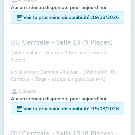
Aucun créneau disponible pour aujourd'hui
date_range
Voir la prochaine disponibilité
:
19/08/2026
BU Centrale - Salle 13 (5 Places)
Tableau blanc - Feutres et brosse à retirer à
l'accueil.
Localisation : Campus Villejean – Bâtiment H, BU
Centrale – Étage – espace Linguistique (XA)
person
5
places
Aucun créneau disponible pour aujourd'hui
date_range
Voir la prochaine disponibilité
:
19/08/2026
BU Centrale - Salle 15 (8 Places) -