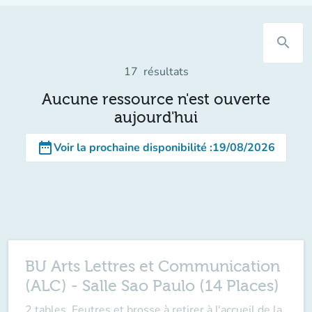
search
17
résultats
Aucune ressource n'est ouverte
aujourd'hui
date_range
Voir la prochaine disponibilité
:
19/08/2026
BU Arts Lettres et Communication
(ALC) - Salle Sao Paulo (14 Places)
2 tables. Feutres et brosse à retirer à l'accueil de la