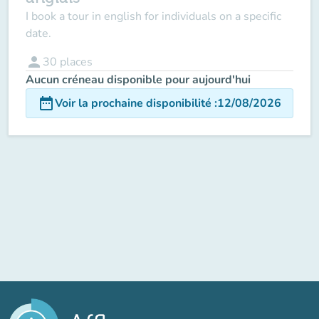
I book a tour in english for individuals on a specific
date.
person
30
places
Aucun créneau disponible pour aujourd'hui
date_range
Voir la prochaine disponibilité
:
12/08/2026