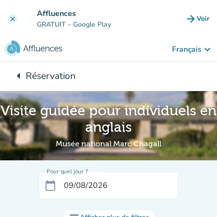
Aller au contenu principal
Affluences
arrow_forward
Voir
clear
(nouve
GRATUIT
– Google Play
keyboard_arrow_down
Français
arrow_left
Réservation
Retour à :
Visite guidée pour individuels en
anglais
Musée national Marc Chagall
Pour quel jour ?
calendar_today