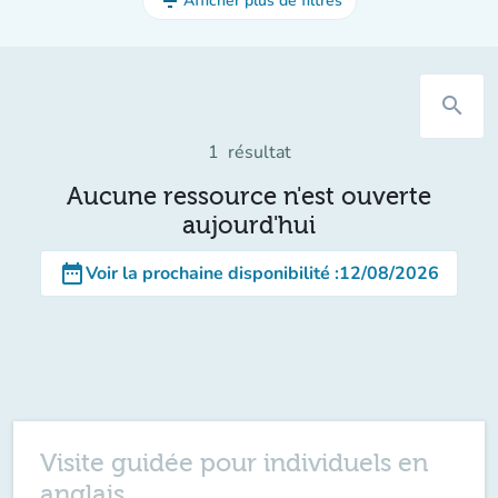
filter_list
Afficher plus de filtres
search
1
résultat
Aucune ressource n'est ouverte
aujourd'hui
date_range
Voir la prochaine disponibilité
:
12/08/2026
Visite guidée pour individuels en
anglais