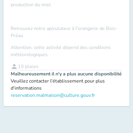
production du miel.
Retrouvez notre apiculuteur à l'orangerie de Bois-
Préau
Attention, cette activité dépend des conditions
météorologiques.
person
10
places
Malheureusement il n'y a plus aucune disponibilité
Veuillez contacter l'établissement pour plus
d'informations
reservation.malmaison@culture.gouv.fr