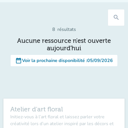
search
8
résultats
Aucune ressource n'est ouverte
aujourd'hui
date_range
Voir la prochaine disponibilité
:
05/09/2026
Atelier d'art floral
Initiez-vous à l’art floral et laissez parler votre
créativité lors d’un atelier inspiré par les décors et