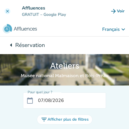
Aller au contenu principal
Affluences
arrow_forward
Voir
clear
(nouve
GRATUIT
– Google Play
keyboard_arrow_down
Français
arrow_left
Réservation
Retour à :
Ateliers
Musée national Malmaison et Bois-Préau
Pour quel jour ?
calendar_today
filter_list
Afficher plus de filtres