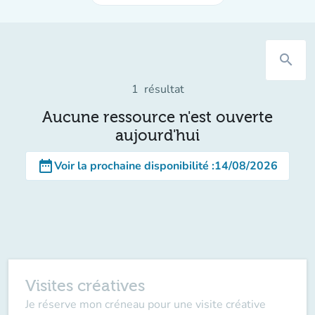
search
1
résultat
Aucune ressource n'est ouverte
aujourd'hui
date_range
Voir la prochaine disponibilité
:
14/08/2026
Visites créatives
Je réserve mon créneau pour une visite créative