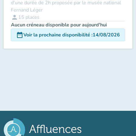
d'une durée de 2h proposée par le musée national
Fernand Léger
person
15
places
Aucun créneau disponible pour aujourd'hui
date_range
Voir la prochaine disponibilité
:
14/08/2026