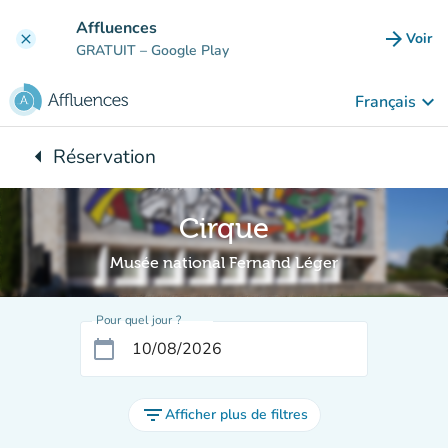
Aller au contenu principal
Affluences
arrow_forward
Voir
clear
(nouve
GRATUIT
– Google Play
keyboard_arrow_down
Français
arrow_left
Réservation
Retour à :
Cirque
Musée national Fernand Léger
Pour quel jour ?
calendar_today
filter_list
Afficher plus de filtres