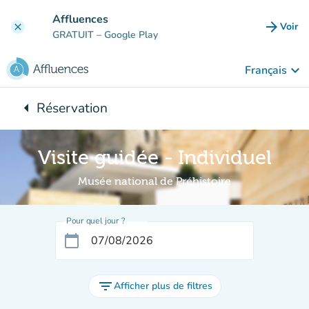
Aller au contenu principal
Affluences
arrow_forward
Voir
clear
(nouve
GRATUIT
– Google Play
keyboard_arrow_down
Français
arrow_left
Réservation
Retour à :
Visite guidée - Individuel
Musée national de Préhistoire
Pour quel jour ?
calendar_today
filter_list
Afficher plus de filtres