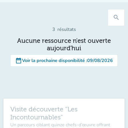
search
3
résultats
Aucune ressource n'est ouverte
aujourd'hui
date_range
Voir la prochaine disponibilité
:
09/08/2026
Visite découverte "Les
Incontournables"
Un parcours ciblant quinze chefs-d’œuvre offrant