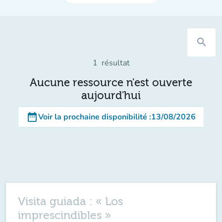
search
1
résultat
Aucune ressource n'est ouverte
aujourd'hui
date_range
Voir la prochaine disponibilité
:
13/08/2026
Visita guiada : « Los
imprescindibles »