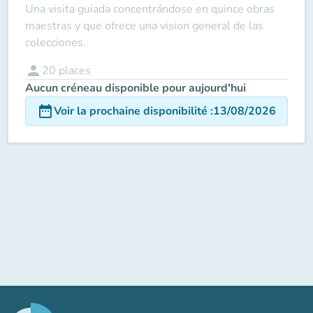
Una visita guiada concentrándose en quince obras
maestras y que ofrece una vision general de las
colecciones.
person
20
places
Aucun créneau disponible pour aujourd'hui
date_range
Voir la prochaine disponibilité
:
13/08/2026