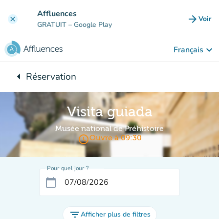
Aller au contenu principal
Affluences
arrow_forward
Voir
clear
(nouve
GRATUIT
– Google Play
keyboard_arrow_down
Français
arrow_left
Réservation
Retour à :
Visita guiada
Musée national de Préhistoire
access_time
Ouvre à 09:30
Pour quel jour ?
calendar_today
filter_list
Afficher plus de filtres