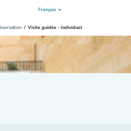
keyboard_arrow_down
Français
servation
Visite guidée - Individuel