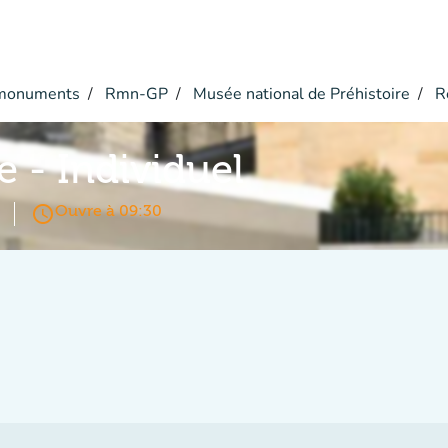
monuments
Rmn-GP
Musée national de Préhistoire
Ré
e - Individuel
access_time
Ouvre à 09:30