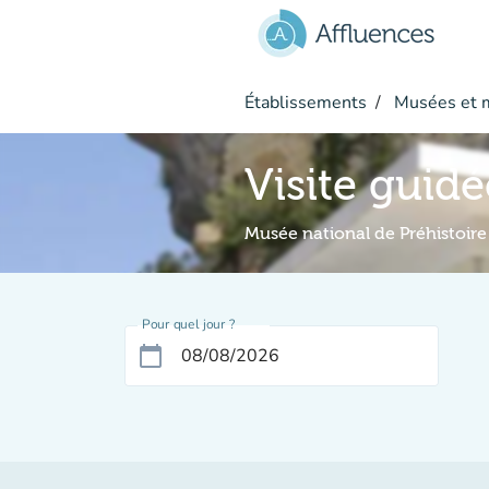
Aller au contenu principal
Établissements
Musées et 
Visite guidé
Musée national de Préhistoire
Pour quel jour ?
calendar_today