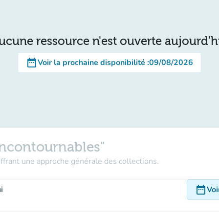
ucune ressource n'est ouverte aujourd'h
date_range
Voir la prochaine disponibilité
:
09/08/2026
Incontournables"
ffrant une approche générale des collections.
date_range
i
Voi