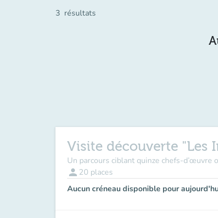
3
résultats
A
Visite découverte "Les 
Un parcours ciblant quinze chefs-d’œuvre o
person
20
places
Aucun créneau disponible pour aujourd'hu