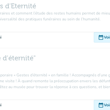
s d'Eternité
éraires et comment l’étude des restes humains permet de mieu
universalité des pratiques funéraires au sein de l’humanité.
date_range
i
Voi
 d'éternité"
poraire « Gestes d’éternité » en famille ! Accompagnés d’une g
e visite ! À quand remonte la préoccupation envers les défu
tez au musée pour trouver la réponse à ces questions, et bien
date_range
i
Voi