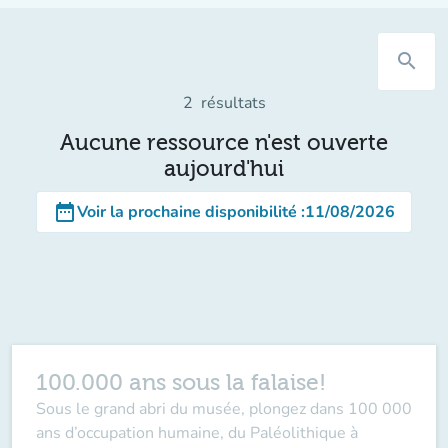
search
2
résultats
Aucune ressource n'est ouverte
aujourd'hui
date_range
Voir la prochaine disponibilité
:
11/08/2026
100.000 ans sous la falaise!
Sous le grand abri du musée, plongez dans 100 000
ans d’occupation humaine, du Paléolithique à