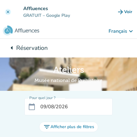
Aller au contenu principal
Affluences
arrow_forward
Voir
clear
(nouve
GRATUIT
– Google Play
keyboard_arrow_down
Français
arrow_left
Réservation
Retour à :
Ateliers
Musée national de Préhistoire
Pour quel jour ?
calendar_today
filter_list
Afficher plus de filtres