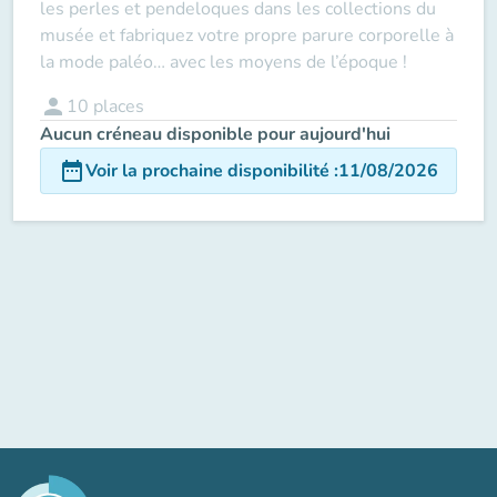
les perles et pendeloques dans les collections du
musée et fabriquez votre propre parure corporelle à
la mode paléo… avec les moyens de l’époque !
person
10
places
Aucun créneau disponible pour aujourd'hui
date_range
Voir la prochaine disponibilité
:
11/08/2026