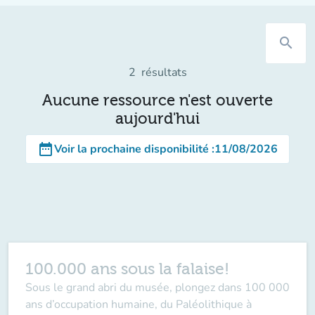
search
2
résultats
Aucune ressource n'est ouverte
aujourd'hui
date_range
Voir la prochaine disponibilité
:
11/08/2026
100.000 ans sous la falaise!
Sous le grand abri du musée, plongez dans 100 000
ans d’occupation humaine, du Paléolithique à