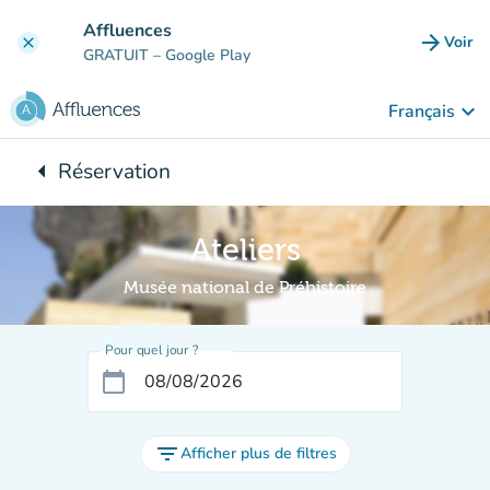
Aller au contenu principal
Affluences
arrow_forward
Voir
clear
(nouve
GRATUIT
– Google Play
keyboard_arrow_down
Français
arrow_left
Réservation
Retour à :
Ateliers
Musée national de Préhistoire
Pour quel jour ?
calendar_today
filter_list
Afficher plus de filtres