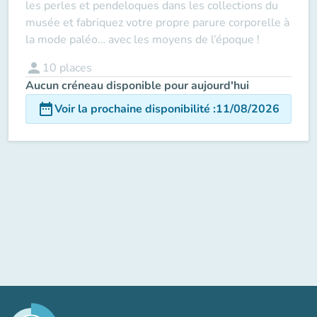
les perles et pendeloques dans les collections du
musée et fabriquez votre propre parure corporelle à
la mode paléo… avec les moyens de l’époque !
person
10
places
Aucun créneau disponible pour aujourd'hui
date_range
Voir la prochaine disponibilité
:
11/08/2026