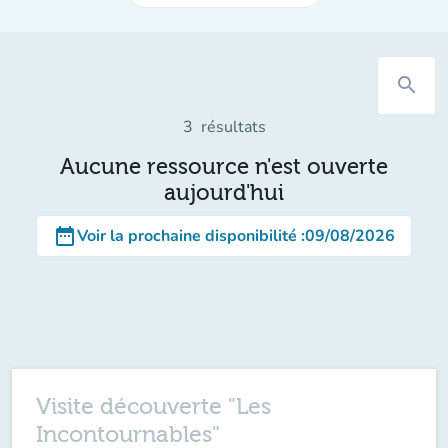
search
3
résultats
Aucune ressource n'est ouverte
aujourd'hui
date_range
Voir la prochaine disponibilité
:
09/08/2026
Visite découverte "Les
Incontournables"