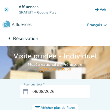
Aller au contenu principal
Affluences
arrow_forward
Voir
clear
(nouve
GRATUIT
– Google Play
keyboard_arrow_down
Français
arrow_left
Réservation
Retour à :
Visite guidée - Individuel
Musée national de Préhistoire
access_time
Ouvre à 09:30
Pour quel jour ?
calendar_today
filter_list
Afficher plus de filtres