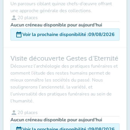
Un parcours ciblant quinze chefs-d’œuvre offrant
une approche générale des collections.
person
20
places
Aucun créneau disponible pour aujourd'hui
date_range
Voir la prochaine disponibilité
:
09/08/2026
Visite découverte Gestes d'Eternité
Découvrez l’archéologie des pratiques funéraires et
comment l’étude des restes humains permet de
mieux connaître les sociétés du passé. Nous
soulignerons l’ancienneté, la variété, et
l’universalité des pratiques funéraires au sein de
l’humanité.
person
20
places
Aucun créneau disponible pour aujourd'hui
date_range
Voir la prochaine disponibilité
:
09/08/2026