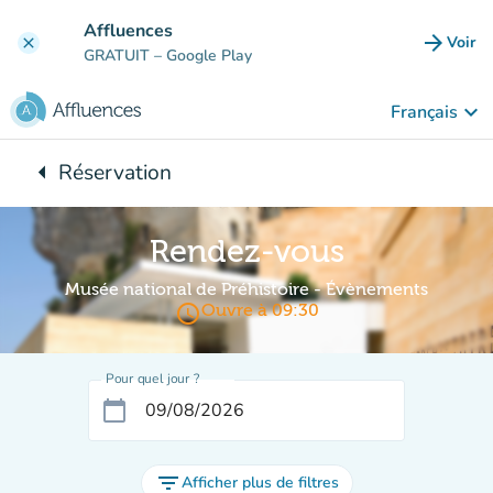
Aller au contenu principal
Affluences
arrow_forward
Voir
clear
(nouve
GRATUIT
– Google Play
keyboard_arrow_down
Français
arrow_left
Réservation
Retour à :
Rendez-vous
Musée national de Préhistoire - Évènements
access_time
Ouvre à 09:30
Pour quel jour ?
calendar_today
filter_list
Afficher plus de filtres