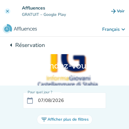
Aller au contenu principal
Affluences
arrow_forward
Voir
clear
(nouve
GRATUIT
– Google Play
keyboard_arrow_down
Français
arrow_left
Réservation
Retour à :
Rendez-vous
INFORMAGIOVANI STABIA
Pour quel jour ?
calendar_today
filter_list
Afficher plus de filtres