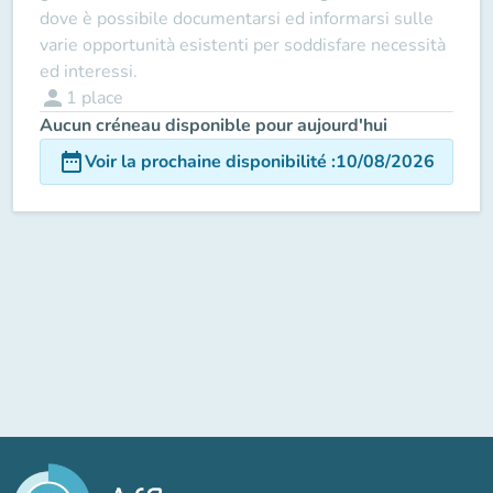
dove è possibile documentarsi ed informarsi sulle
varie opportunità esistenti per soddisfare necessità
ed interessi.
person
1
place
Aucun créneau disponible pour aujourd'hui
date_range
Voir la prochaine disponibilité
:
10/08/2026