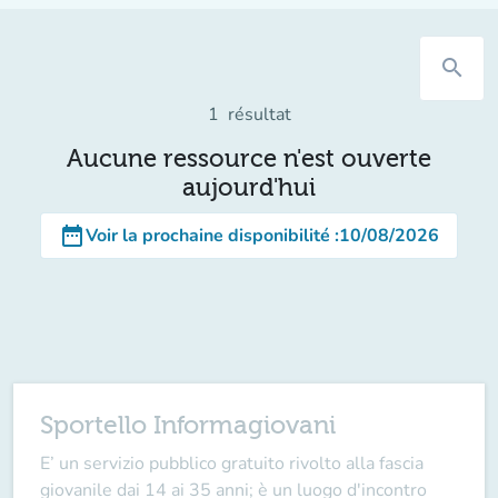
search
1
résultat
Aucune ressource n'est ouverte
aujourd'hui
date_range
Voir la prochaine disponibilité
:
10/08/2026
Sportello Informagiovani
E’ un servizio pubblico gratuito rivolto alla fascia
giovanile dai 14 ai 35 anni; è un luogo d'incontro