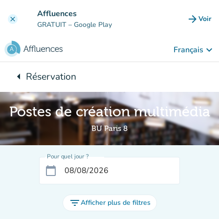
Aller au contenu principal
Affluences
arrow_forward
Voir
clear
(nouve
GRATUIT
– Google Play
keyboard_arrow_down
Français
arrow_left
Réservation
Retour à :
Postes de création multimédia
BU Paris 8
Pour quel jour ?
calendar_today
filter_list
Afficher plus de filtres