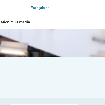
keyboard_arrow_down
Français
éation multimédia