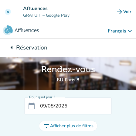
Aller au contenu principal
Affluences
arrow_forward
Voir
clear
(nouve
GRATUIT
– Google Play
keyboard_arrow_down
Français
arrow_left
Réservation
Retour à :
Rendez-vous
BU Paris 8
Pour quel jour ?
calendar_today
filter_list
Afficher plus de filtres