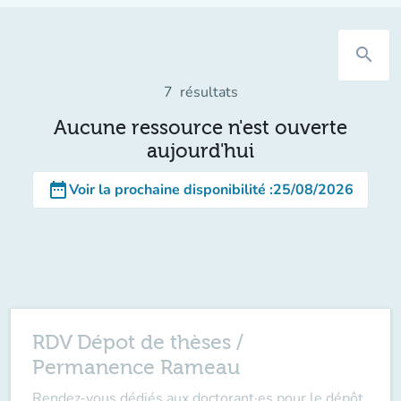
search
7
résultats
Aucune ressource n'est ouverte
aujourd'hui
date_range
Voir la prochaine disponibilité
:
25/08/2026
RDV Dépot de thèses /
Permanence Rameau
Rendez-vous dédiés aux doctorant·es pour le dépôt