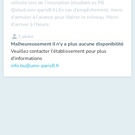
utilisée lors de l’inscription (étudiant·es P8 :
@etud.univ-paris8.fr).En cas d’empêchement, merci
d’annuler à l’avance pour libérer le créneau. Merci
d’arriver à l’heure.
person
1
place
Malheureusement il n'y a plus aucune disponibilité
Veuillez contacter l'établissement pour plus
d'informations
info.bu@univ-paris8.fr