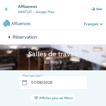
Aller au contenu principal
Affluences
arrow_forward
Voir
clear
(nouve
GRATUIT
– Google Play
keyboard_arrow_down
Français
arrow_left
Réservation
Retour à :
Salles de travail
BU Paris 8
Pour quel jour ?
calendar_today
filter_list
Afficher plus de filtres