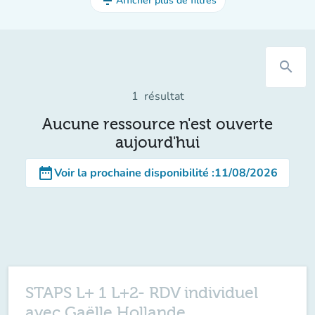
filter_list
Afficher plus de filtres
search
1
résultat
Aucune ressource n'est ouverte
aujourd'hui
date_range
Voir la prochaine disponibilité
:
11/08/2026
STAPS L+ 1 L+2- RDV individuel
avec Gaëlle Hollande