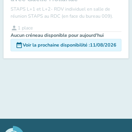
STAPS L+1 et L+2- RDV individuel en salle de
réunion STAPS au RDC (en face du bureau 009).
person
1
place
Aucun créneau disponible pour aujourd'hui
date_range
Voir la prochaine disponibilité
:
11/08/2026