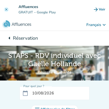
Aller au contenu principal
Affluences
arrow_forward
Voir
clear
(nouve
GRATUIT
– Google Play
keyboard_arrow_down
Français
arrow_left
Réservation
Retour à :
STAPS - RDV individuel avec
Gaëlle Hollande
Réussite étudiante
Pour quel jour ?
calendar_today