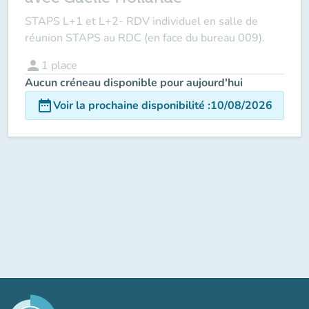
STAPS L+1 et L+2- RDV individuel en salle de
réunion STAPS au RDC (en face du bureau 009).
person
1
place
Aucun créneau disponible pour aujourd'hui
date_range
Voir la prochaine disponibilité
:
10/08/2026