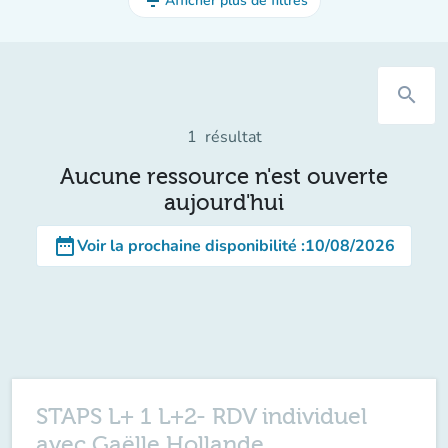
filter_list
Afficher plus de filtres
search
1
résultat
Aucune ressource n'est ouverte
aujourd'hui
date_range
Voir la prochaine disponibilité
:
10/08/2026
STAPS L+ 1 L+2- RDV individuel
avec Gaëlle Hollande