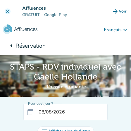
Aller au contenu principal
Affluences
arrow_forward
Voir
clear
(nouve
GRATUIT
– Google Play
keyboard_arrow_down
Français
arrow_left
Réservation
Retour à :
STAPS - RDV individuel avec
Gaëlle Hollande
Réussite étudiante
Pour quel jour ?
calendar_today