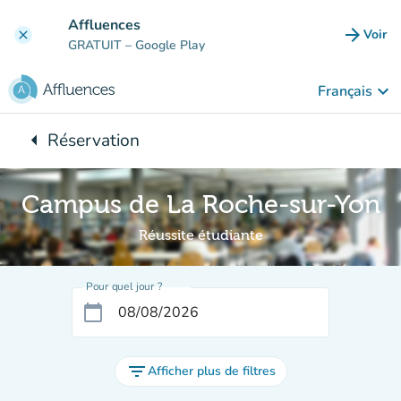
Aller au contenu principal
Affluences
arrow_forward
Voir
clear
(nouve
GRATUIT
– Google Play
keyboard_arrow_down
Français
arrow_left
Réservation
Retour à :
Campus de La Roche-sur-Yon
Réussite étudiante
Pour quel jour ?
calendar_today
filter_list
Afficher plus de filtres