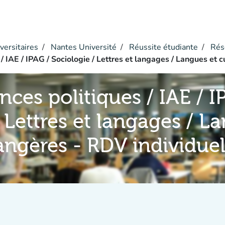
versitaires
Nantes Université
Réussite étudiante
Rés
 / IAE / IPAG / Sociologie / Lettres et langages / Langues et 
ences politiques / IAE / I
 Lettres et langages / L
rangères - RDV individue