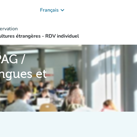
keyboard_arrow_down
Français
ervation
cultures étrangères - RDV individuel
PAG /
angues et
l