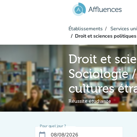
Aller au contenu principal
Établissements
Services uni
Droit et sciences politiques
Droit et sci
Sociologie /
cultures ét
Réussite étudiante
Pour quel jour ?
calendar_today