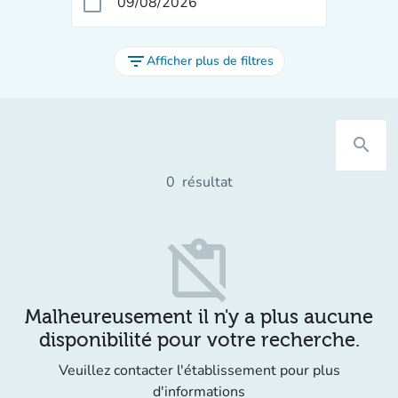
calendar_today
filter_list
Afficher plus de filtres
search
0
résultat
content_paste_off
Malheureusement il n'y a plus aucune
disponibilité pour votre recherche.
Veuillez contacter l'établissement pour plus
d'informations