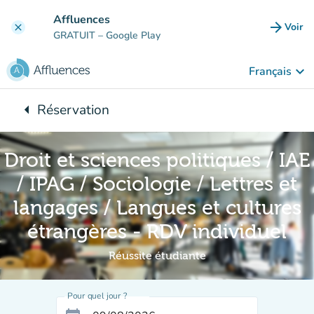
Aller au contenu principal
Affluences
arrow_forward
Voir
clear
(nouve
GRATUIT
– Google Play
keyboard_arrow_down
Français
arrow_left
Réservation
Retour à :
Droit et sciences politiques / IAE
/ IPAG / Sociologie / Lettres et
langages / Langues et cultures
étrangères - RDV individuel
Réussite étudiante
Pour quel jour ?