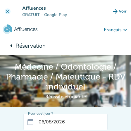
Aller au contenu principal
Affluences
arrow_forward
Voir
clear
(nouve
GRATUIT
– Google Play
keyboard_arrow_down
Français
arrow_left
Réservation
Retour à :
Médecine / Odontologie /
Pharmacie / Maïeutique - RDV
individuel
Réussite étudiante
Pour quel jour ?
calendar_today